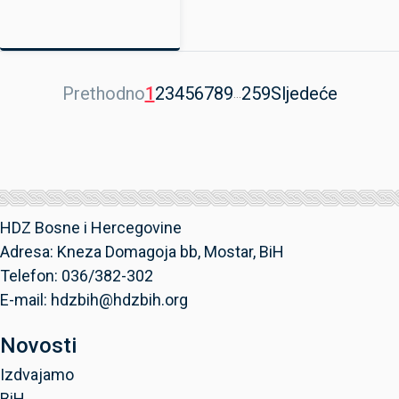
Prethodno
1
2
3
4
5
6
7
8
9
259
Sljedeće
...
HDZ Bosne i Hercegovine
Adresa: Kneza Domagoja bb, Mostar, BiH
Telefon: 036/382-302
E-mail: hdzbih@hdzbih.org
Novosti
Izdvajamo
BiH