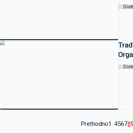
Dist
Trad
Orga
Dist
Prethodno
1
4
5
6
7
8
...