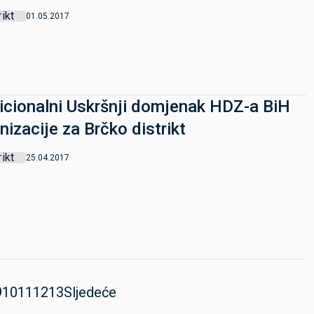
rikt
01.05.2017
icionalni Uskršnji domjenak HDZ-a BiH
nizacije za Brčko distrikt
rikt
25.04.2017
9
10
11
12
13
Sljedeće