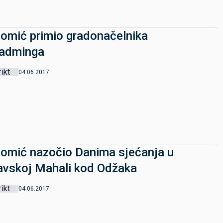
Domić primio gradonačelnika
ladminga
rikt
04.06.2017
Domić nazočio Danima sjećanja u
vskoj Mahali kod Odžaka
rikt
04.06.2017