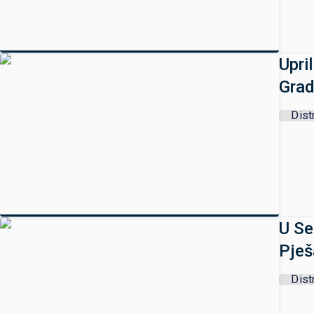
Upri
Grad
Dist
U Se
Pješ
Dist