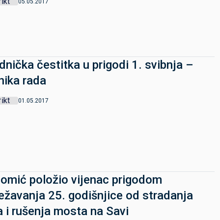
rikt
05.05.2017
dnička čestitka u prigodi 1. svibnja –
nika rada
rikt
01.05.2017
Domić položio vijenac prigodom
ježavanja 25. godišnjice od stradanja
la i rušenja mosta na Savi