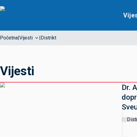
Vije
Početna
|
Vijesti
|
Distrikt
Vijesti
Dr. 
dopr
Sveu
Dist