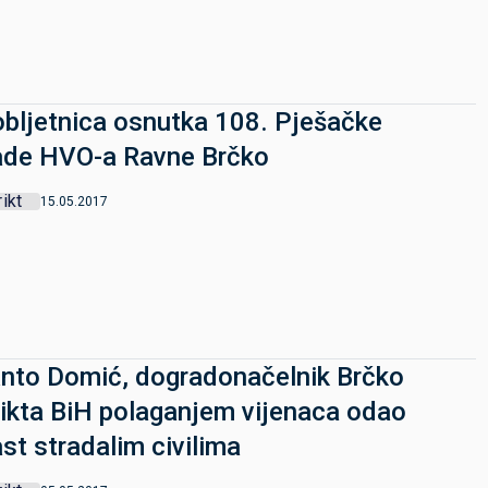
obljetnica osnutka 108. Pješačke
ade HVO-a Ravne Brčko
rikt
15.05.2017
Anto Domić, dogradonačelnik Brčko
rikta BiH polaganjem vijenaca odao
st stradalim civilima