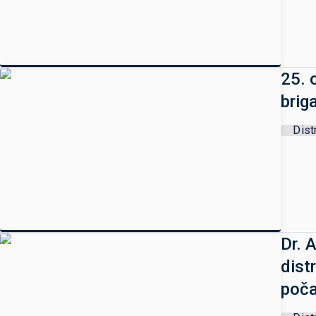
25. 
brig
Dist
Dr. 
dist
poča