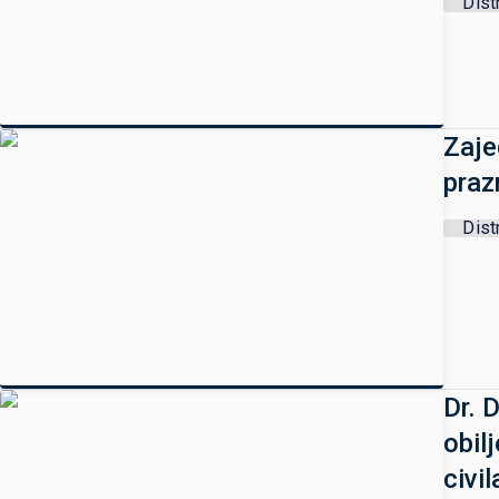
Dist
Zaje
praz
Dist
Dr. 
obil
civi