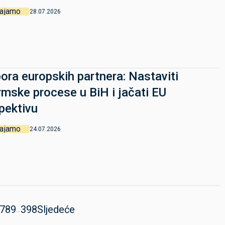
vajamo
28.07.2026
ora europskih partnera: Nastaviti
rmske procese u BiH i jačati EU
pektivu
vajamo
24.07.2026
7
8
9
398
Sljedeće
...