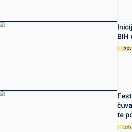
Inic
BiH 
Izd
Fest
čuva
te p
Izd