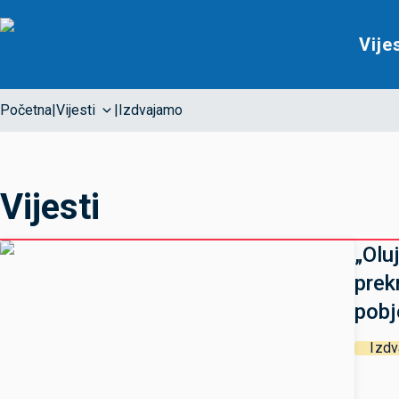
Vije
Početna
|
Vijesti
|
Izdvajamo
Vijesti
„Olu
prek
pobj
Izd