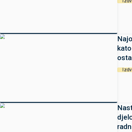
Izd
Najo
kato
osta
Izd
Nast
djel
radn