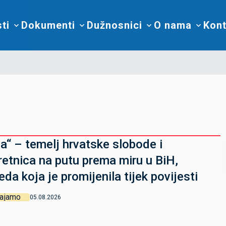
sti
Dokumenti
Dužnosnici
O nama
Kont
ja“ – temelj hrvatske slobode i
retnica na putu prema miru u BiH,
eda koja je promijenila tijek povijesti
vajamo
05.08.2026