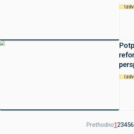
Izd
Potp
refo
pers
Izd
Prethodno
1
2
3
4
5
6