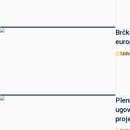
Brčk
euro
Izd
Plen
ugov
proj