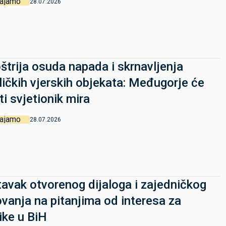
vajamo
28.07.2026
štrija osuda napada i skrnavljenja
ličkih vjerskih objekata: Međugorje će
ti svjetionik mira
vajamo
28.07.2026
avak otvorenog dijaloga i zajedničkog
ovanja na pitanjima od interesa za
ike u BiH