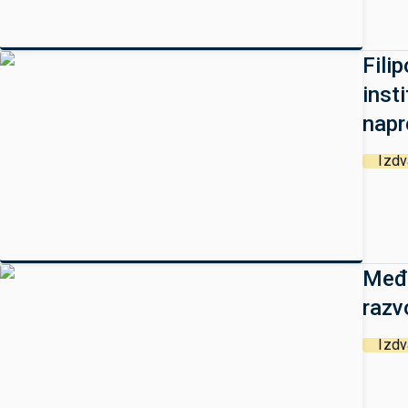
Fili
inst
napr
Izd
Među
razv
Izd