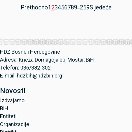
Prethodno
1
2
3
4
5
6
7
8
9
259
Sljedeće
...
HDZ Bosne i Hercegovine
Adresa: Kneza Domagoja bb, Mostar, BiH
Telefon: 036/382-302
E-mail: hdzbih@hdzbih.org
Novosti
Izdvajamo
BiH
Entiteti
Organizacije