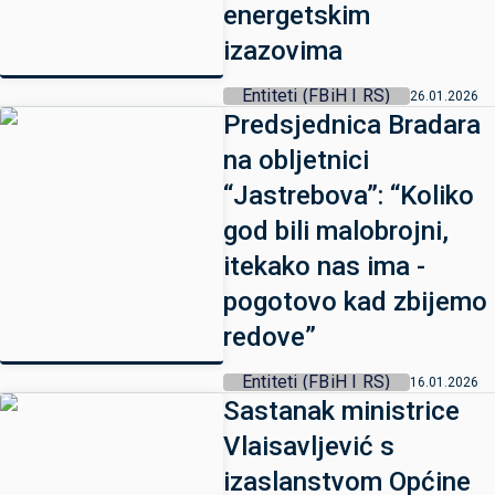
energetskim
izazovima
Entiteti (FBiH I RS)
26.01.2026
Predsjednica Bradara
na obljetnici
“Jastrebova”: “Koliko
god bili malobrojni,
itekako nas ima -
pogotovo kad zbijemo
redove”
Entiteti (FBiH I RS)
16.01.2026
Sastanak ministrice
Vlaisavljević s
izaslanstvom Općine