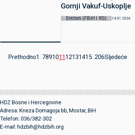
Gornji Vakuf-Uskoplje
Entiteti (FBiH I RS)
14.01.2026
Prethodno
1
7
8
9
10
11
12
13
14
15
206
Sljedeće
...
...
HDZ Bosne i Hercegovine
Adresa: Kneza Domagoja bb, Mostar, BiH
Telefon: 036/382-302
E-mail: hdzbih@hdzbih.org