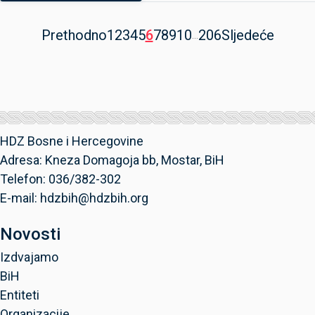
Prethodno
1
2
3
4
5
6
7
8
9
10
206
Sljedeće
...
HDZ Bosne i Hercegovine
Adresa: Kneza Domagoja bb, Mostar, BiH
Telefon: 036/382-302
E-mail: hdzbih@hdzbih.org
Novosti
Izdvajamo
BiH
Entiteti
Organizacije