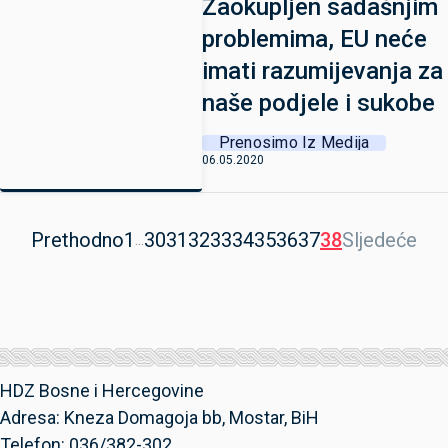
Zaokupljen sadašnjim
problemima, EU neće
imati razumijevanja za
naše podjele i sukobe
Prenosimo Iz Medija
06.05.2020
Prethodno
1
30
31
32
33
34
35
36
37
38
Sljedeće
...
HDZ Bosne i Hercegovine
Adresa: Kneza Domagoja bb, Mostar, BiH
Telefon: 036/382-302