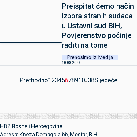
Preispitat ćemo način
izbora stranih sudaca
u Ustavni sud BiH,
Povjerenstvo počinje
raditi na tome
Prenosimo Iz Medija
10.08.2023
Prethodno
1
2
3
4
5
6
7
8
9
10
38
Sljedeće
...
HDZ Bosne i Hercegovine
Adresa: Kneza Domagoja bb, Mostar, BiH