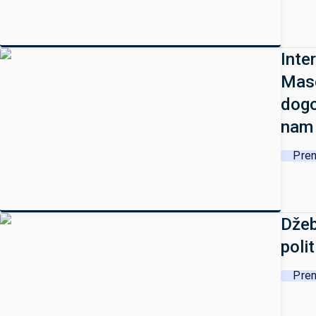
Inte
Maso
dogo
nam 
Pren
Džeb
poli
Pren