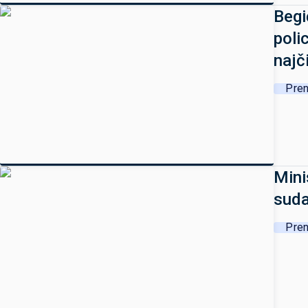
Begi
poli
najč
Pren
Mini
suda
Pren