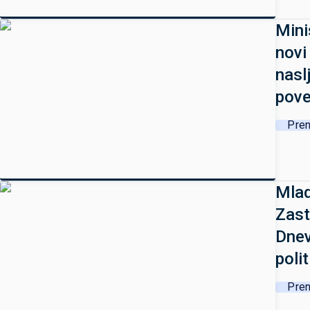
Mini
novi
nasl
pove
Pren
Mlad
Zast
Dnev
polit
Pren