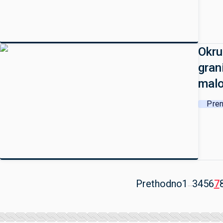
Okru
gran
malo
Pren
Prethodno
1
3
4
5
6
7
...