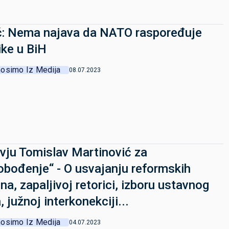
ć: Nema najava da NATO raspoređuje
ike u BiH
osimo Iz Medija
08.07.2023
rvju Tomislav Martinović za
obođenje“ - O usvajanju reformskih
na, zapaljivoj retorici, izboru ustavnog
, južnoj interkonekciji...
osimo Iz Medija
04.07.2023