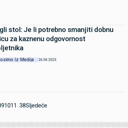
gli stol: Je li potrebno smanjiti dobnu
icu za kaznenu odgovornost
ljetnika
osimo Iz Medija
26.06.2023
8
9
10
11
38
Sljedeće
...