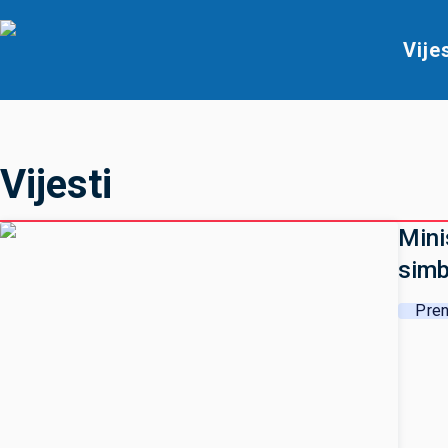
Vije
Vijesti
Mini
simb
Pren