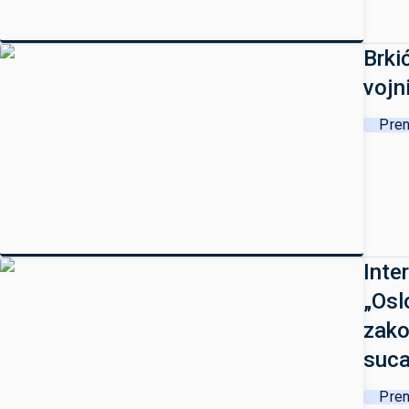
Brki
vojn
Pren
Inte
„Osl
zako
suca
Pren