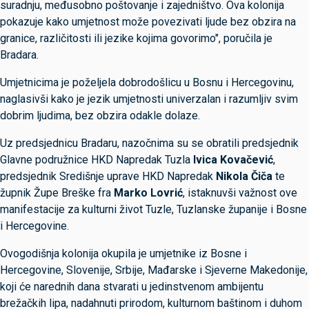
suradnju, međusobno poštovanje i zajedništvo. Ova kolonija
pokazuje kako umjetnost može povezivati ljude bez obzira na
granice, različitosti ili jezike kojima govorimo", poručila je
Bradara.
Umjetnicima je poželjela dobrodošlicu u Bosnu i Hercegovinu,
naglasivši kako je jezik umjetnosti univerzalan i razumljiv svim
dobrim ljudima, bez obzira odakle dolaze.
Uz predsjednicu Bradaru, nazočnima su se obratili predsjednik
Glavne podružnice HKD Napredak Tuzla
Ivica Kovačević
,
predsjednik Središnje uprave HKD Napredak
Nikola Čiča
te
župnik Župe Breške fra
Marko Lovrić
, istaknuvši važnost ove
manifestacije za kulturni život Tuzle, Tuzlanske županije i Bosne
i Hercegovine.
Ovogodišnja kolonija okupila je umjetnike iz Bosne i
Hercegovine, Slovenije, Srbije, Mađarske i Sjeverne Makedonije,
koji će narednih dana stvarati u jedinstvenom ambijentu
brežačkih lipa, nadahnuti prirodom, kulturnom baštinom i duhom