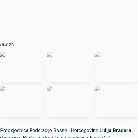
HDZ BiH
Predsjednica Federacije Bosne i Hercegovine
Lidija Bradara
danas je u Breškama kod Tuzle svečano otvorila 27.