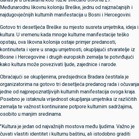
Međunarodnu likovnu koloniju Breške, jednu od najznačajnijih i
najdugovječnijih kulturnih manifestacija u Bosni i Hercegovini.
Gotovo tri desetljeća Breške su mjesto susreta umjetnika, ideja i
kultura. U vremenu kada mnoge kulturne manifestacije teško
opstaju, ova likovna kolonija ostaje primjer predanosti,
kontinuiteta i vjere u snagu umjetnosti, okupljajući stvaratelje iz
Bosne i Hercegovine i drugih europskih zemalja te potvrđujući
kako kultura može povezivati ljude, zajednice i narode.
Obraćajući se okupljenima, predsjednica Bradara čestitala je
organizatorima na gotovo tri desetljeća predanog rada i očuvanja
jedne od najprepoznatljivijih kulturnih manifestacija ovoga kraja.
Posebno je istaknula vrijednost okupljanja umjetnika iz različitih
zemalja te važnost kontinuirane potpore kulturnim sadržajima,
osobito u manjim sredinama.
"Kultura je jedan od najvažnijih mostova među ljudima. Važno je
čuvati vlastiti identitet i kulturnu baštinu, ali istodobno graditi