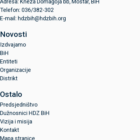
Adresa: Kneza Domagoja bb, Mostar, BiH
Telefon: 036/382-302
E-mail: hdzbih@hdzbih.org
Novosti
Izdvajamo
BiH
Entiteti
Organizacije
Distrikt
Ostalo
Predsjedništvo
Dužnosnici HDZ BiH
Vizija i misija
Kontakt
Mapa stranice