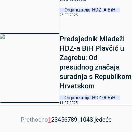
Organizacije HDZ-A BiH
25.09.2025
Predsjednik Mladeži
HDZ-a BiH Plavčić u
Zagrebu: Od
presudnog značaja
suradnja s Republikom
Hrvatskom
Organizacije HDZ-A BiH
11.07.2025
Prethodno
1
2
3
4
5
6
7
8
9
104
Sljedeće
...