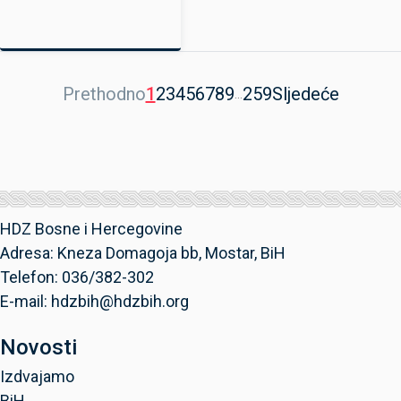
Prethodno
1
2
3
4
5
6
7
8
9
259
Sljedeće
...
HDZ Bosne i Hercegovine
Adresa: Kneza Domagoja bb, Mostar, BiH
Telefon: 036/382-302
E-mail: hdzbih@hdzbih.org
Novosti
Izdvajamo
BiH