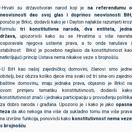
-Hrvati su državotvoran narod koji je
na referendumu o
neovisnosti dao svoj glas i doprinos neovisnosti BiH
,
poručio je Brkić, dodavši kako je i Dayton najlakše razumjeti kroz
formulu
tri konstitutivna naroda, dva entiteta, jedna
država,
upozorivši kako su se Hrvatima u više navrata
osporavala njegova ustavna prava, a to onda narušava i
stabilnost. Brkić je posebno naglasio da konstitutivnost kao
natkriljujući princip Ustava nema nikakve veze s brojnošću.
-U BiH kao našoj zajedničkoj domovini, članovi smo jedne
obitelji, bez obzira koliko djece ima svaki od tri sina-oni zajedno
baštine domovinu, imaju jednaka prava, objasnio je Brkić na
ovom primjeru tematiku konstitutivnosti, dodavši kako
konstitutivnost znači i jednaku participaciju u provođenju politika
za dobro naroda i građana. Upozorio je i kako je jako
opasn
teza
da ako nekoga ima više da sukladno tomu ima više prava
na izvršne funkcija, ponovivši kako
konstitutivnost nema vez
s brojnošću
.