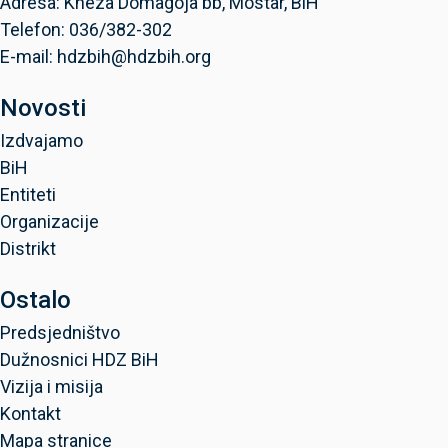
Adresa: Kneza Domagoja bb, Mostar, BiH
Telefon: 036/382-302
E-mail: hdzbih@hdzbih.org
Novosti
Izdvajamo
BiH
Entiteti
Organizacije
Distrikt
Ostalo
Predsjedništvo
Dužnosnici HDZ BiH
Vizija i misija
Kontakt
Mapa stranice