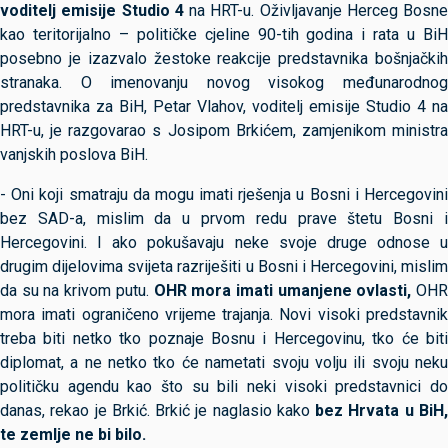
voditelj emisije Studio 4
na HRT-u. Oživljavanje Herceg Bosne
kao teritorijalno – političke cjeline 90-tih godina i rata u BiH
posebno je izazvalo žestoke reakcije predstavnika bošnjačkih
stranaka. O imenovanju novog visokog međunarodnog
predstavnika za BiH, Petar Vlahov, voditelj emisije Studio 4 na
HRT-u, je razgovarao s Josipom Brkićem, zamjenikom ministra
vanjskih poslova BiH.
- Oni koji smatraju da mogu imati rješenja u Bosni i Hercegovini
bez SAD-a, mislim da u prvom redu prave štetu Bosni i
Hercegovini. I ako pokušavaju neke svoje druge odnose u
drugim dijelovima svijeta razriješiti u Bosni i Hercegovini, mislim
da su na krivom putu.
OHR mora imati umanjene ovlasti,
OH
mora imati ograničeno vrijeme trajanja. Novi visoki predstavnik
treba biti netko tko poznaje Bosnu i Hercegovinu, tko će biti
diplomat, a ne netko tko će nametati svoju volju ili svoju neku
političku agendu kao što su bili neki visoki predstavnici do
danas, rekao je Brkić. Brkić je naglasio kako
bez Hrvata u BiH
te zemlje ne bi bilo.