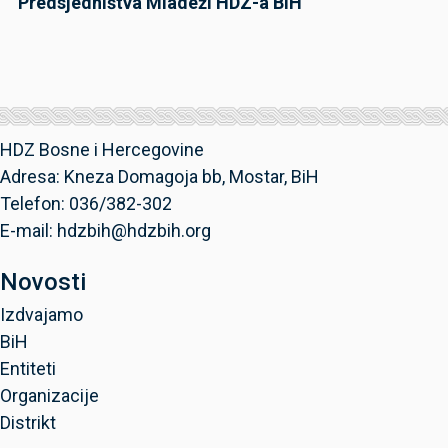
Predsjedništva Mladeži HDZ-a BiH
HDZ Bosne i Hercegovine
Adresa: Kneza Domagoja bb, Mostar, BiH
Telefon: 036/382-302
E-mail: hdzbih@hdzbih.org
Novosti
Izdvajamo
BiH
Entiteti
Organizacije
Distrikt