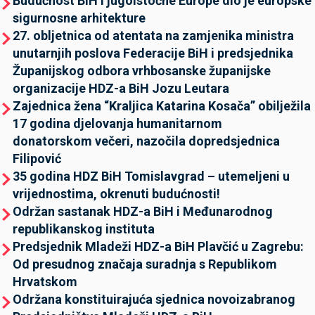
Budućnost BiH i jugoistočne Europe dio je europske
sigurnosne arhitekture
27. obljetnica od atentata na zamjenika ministra
unutarnjih poslova Federacije BiH i predsjednika
Županijskog odbora vrhbosanske županijske
organizacije HDZ-a BiH Jozu Leutara
Zajednica žena “Kraljica Katarina Kosača” obilježila
17 godina djelovanja humanitarnom
donatorskom večeri, nazočila dopredsjednica
Filipović
35 godina HDZ BiH Tomislavgrad – utemeljeni u
vrijednostima, okrenuti budućnosti!
Održan sastanak HDZ-a BiH i Međunarodnog
republikanskog instituta
Predsjednik Mladeži HDZ-a BiH Plavčić u Zagrebu:
Od presudnog značaja suradnja s Republikom
Hrvatskom
Održana konstituirajuća sjednica novoizabranog