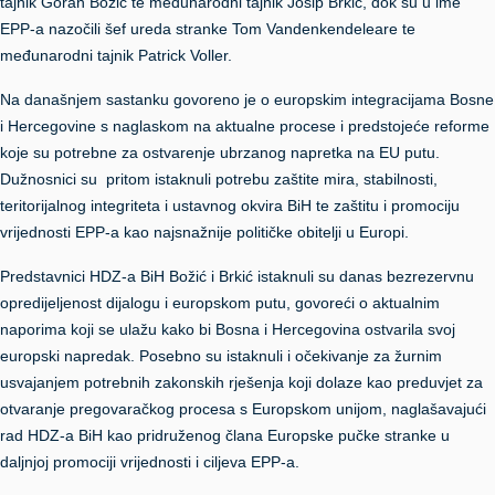
tajnik Goran Božić te međunarodni tajnik Josip Brkić, dok su u ime
EPP-a nazočili šef ureda stranke Tom Vandenkendeleare te
međunarodni tajnik Patrick Voller.
Na današnjem sastanku govoreno je o europskim integracijama Bosne
i Hercegovine s naglaskom na aktualne procese i predstojeće reforme
koje su potrebne za ostvarenje ubrzanog napretka na EU putu.
Dužnosnici su pritom istaknuli potrebu zaštite mira, stabilnosti,
teritorijalnog integriteta i ustavnog okvira BiH te zaštitu i promociju
vrijednosti EPP-a kao najsnažnije političke obitelji u Europi.
Predstavnici HDZ-a BiH Božić i Brkić istaknuli su danas bezrezervnu
opredijeljenost dijalogu i europskom putu, govoreći o aktualnim
naporima koji se ulažu kako bi Bosna i Hercegovina ostvarila svoj
europski napredak. Posebno su istaknuli i očekivanje za žurnim
usvajanjem potrebnih zakonskih rješenja koji dolaze kao preduvjet za
otvaranje pregovaračkog procesa s Europskom unijom, naglašavajući
rad HDZ-a BiH kao pridruženog člana Europske pučke stranke u
daljnjoj promociji vrijednosti i ciljeva EPP-a.