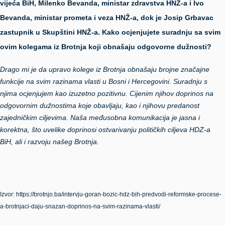
vijeća BiH, Milenko Bevanda, ministar zdravstva HNŽ-a i Ivo
Bevanda, ministar prometa i veza HNŽ-a, dok je Josip Grbavac
zastupnik u Skupštini HNŽ-a. Kako ocjenjujete suradnju sa svim
ovim kolegama iz Brotnja koji obnašaju odgovorne dužnosti?
Drago mi je da upravo kolege iz Brotnja obnašaju brojne značajne
funkcije na svim razinama vlasti u Bosni i Hercegovini. Suradnju s
njima ocjenjujem kao izuzetno pozitivnu. Cijenim njihov doprinos na
odgovornim dužnostima koje obavljaju, kao i njihovu predanost
zajedničkim ciljevima. Naša međusobna komunikacija je jasna i
korektna, što uvelike doprinosi ostvarivanju političkih ciljeva HDZ-a
BiH, ali i razvoju našeg Brotnja.
Izvor: https://brotnjo.ba/intervju-goran-bozic-hdz-bih-predvodi-reformske-procese-
a-brotnjaci-daju-snazan-doprinos-na-svim-razinama-vlasti/