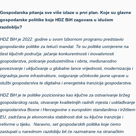
Gospodarska pitanja sve više izlaze u prvi plan. Koje su glavne
gospodarske politike koje HDZ BiH zagovara u idućem
razdoblju?
HDZ BiH je 2022. godine u svom Izbornom programu predstavio
gospodarske politike za tekući mandat. Te su politike usmjerene na
šest ključnih područja: jačanje konkurentnosti i inovativnosti
gospodarstva, poticanje poduzetništva i obrta, međunarodno
povezivanje i uključivanje u globalne lance vrijednosti, modernizacija i
izgradnja javne infrastrukture, osiguranje učinkovite javne uprave u
službi gospodarstva te digitalna i energetska tranzicija gospodarstva.
HDZ BiH je te politike pozicionirao kao ključne za ostvarivanje bržeg
gospodarskog rasta, otvaranje kvalitetnijih radnih mjesta i usklađivanje
gospodarstva Bosne i Hercegovine s europskim standardima i tržištem
EU, zadržana je ekonomska stabilnosti dok su ključne tranzicije i
reforme u tijeku. Naravno, set gospodarskih politika koje ćemo
zastupati u narednom razdoblju bit će razmatrane na stranačkim