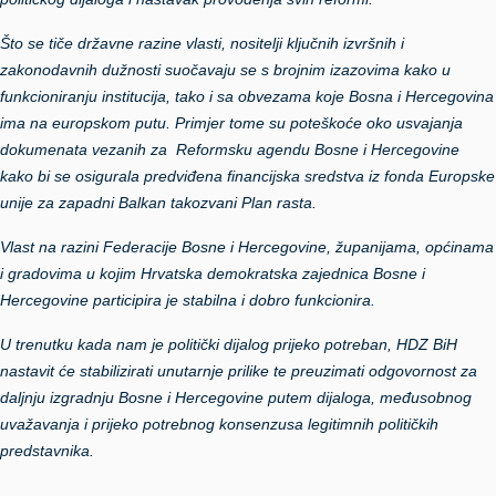
Što se tiče državne razine vlasti, nositelji ključnih izvršnih i
zakonodavnih dužnosti suočavaju se s brojnim izazovima kako u
funkcioniranju institucija, tako i sa obvezama koje Bosna i Hercegovina
ima na europskom putu. Primjer tome su poteškoće oko usvajanja
dokumenata vezanih za Reformsku agendu Bosne i Hercegovine
kako bi se osigurala predviđena financijska sredstva iz fonda Europske
unije za zapadni Balkan takozvani Plan rasta.
Vlast na razini Federacije Bosne i Hercegovine, županijama, općinama
i gradovima u kojim Hrvatska demokratska zajednica Bosne i
Hercegovine participira je stabilna i dobro funkcionira.
U trenutku kada nam je politički dijalog prijeko potreban, HDZ BiH
nastavit će stabilizirati unutarnje prilike te preuzimati odgovornost za
daljnju izgradnju Bosne i Hercegovine putem dijaloga, međusobnog
uvažavanja i prijeko potrebnog konsenzusa legitimnih političkih
predstavnika.