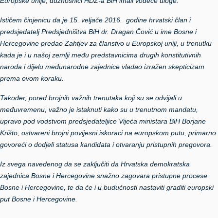
Europske unije, dužnosnici HDZ-a BiH imali vodeće uloge.
Ističem činjenicu da je 15. veljače 2016. godine hrvatski član i
predsjedatelj Predsjedništva BiH dr. Dragan Čović u ime Bosne i
Hercegovine predao Zahtjev za članstvo u Europskoj uniji, u trenutku
kada je i u našoj zemlji među predstavnicima drugih konstitutivnih
naroda i dijelu međunarodne zajednice vladao izražen skepticizam
prema ovom koraku.
Također, pored brojnih važnih trenutaka koji su se odvijali u
međuvremenu, važno je istaknuti kako su u trenutnom mandatu,
upravo pod vodstvom predsjedateljice Vijeća ministara BiH Borjane
Krišto, ostvareni brojni povijesni iskoraci na europskom putu, primarno
govoreći o dodjeli statusa kandidata i otvaranju pristupnih pregovora.
Iz svega navedenog da se zaključiti da Hrvatska demokratska
zajednica Bosne i Hercegovine snažno zagovara pristupne procese
Bosne i Hercegovine, te da će i u budućnosti nastaviti graditi europski
put Bosne i Hercegovine.