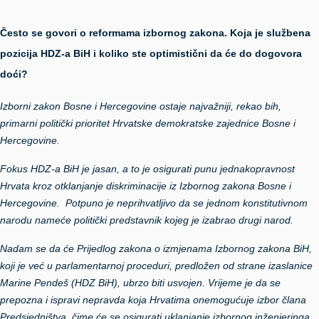
Često se govori o reformama izbornog zakona. Koja je službena
pozicija HDZ-a BiH i koliko ste optimistični da će do dogovora
doći?
Izborni zakon Bosne i Hercegovine ostaje najvažniji, rekao bih,
primarni politički prioritet Hrvatske demokratske zajednice Bosne i
Hercegovine.
Fokus HDZ-a BiH je jasan, a to je osigurati punu jednakopravnost
Hrvata kroz otklanjanje diskriminacije iz Izbornog zakona Bosne i
Hercegovine. Potpuno je neprihvatljivo da se jednom konstitutivnom
narodu nameće politički predstavnik kojeg je izabrao drugi narod.
Nadam se da će Prijedlog zakona o izmjenama Izbornog zakona BiH,
koji je već u parlamentarnoj proceduri, predložen od strane izaslanice
Marine Pendeš (HDZ BiH), ubrzo biti usvojen. Vrijeme je da se
prepozna i ispravi nepravda koja Hrvatima onemogućuje izbor člana
Predsjedništva, čime će se osigurati uklanjanje izbornog inženjeringa