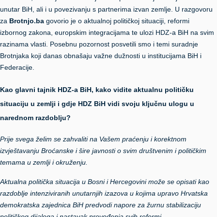
unutar BiH, ali i u povezivanju s partnerima izvan zemlje. U razgovoru
za
Brotnjo.ba
govorio je o aktualnoj političkoj situaciji, reformi
izbornog zakona, europskim integracijama te ulozi HDZ-a BiH na svim
razinama vlasti. Posebnu pozornost posvetili smo i temi suradnje
Brotnjaka koji danas obnašaju važne dužnosti u institucijama BiH i
Federacije.
Kao glavni tajnik HDZ-a BiH, kako vidite aktualnu političku
situaciju u zemlji i gdje HDZ BiH vidi svoju ključnu ulogu u
narednom razdoblju?
Prije svega želim se zahvaliti na Vašem praćenju i korektnom
izvještavanju Broćanske i šire javnosti o svim društvenim i političkim
temama u zemlji i okruženju.
Aktualna politička situacija u Bosni i Hercegovini može se opisati kao
razdoblje intenziviranih unutarnjih izazova u kojima upravo Hrvatska
demokratska zajednica BiH predvodi napore za žurnu stabilizaciju
političkog dijaloga i nastavak provođenja svih reformi.