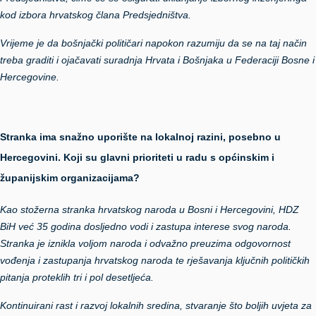
kod izbora hrvatskog člana Predsjedništva.
Vrijeme je da bošnjački političari napokon razumiju da se na taj način
treba graditi i ojačavati suradnja Hrvata i Bošnjaka u Federaciji Bosne i
Hercegovine.
Stranka ima snažno uporište na lokalnoj razini, posebno u
Hercegovini. Koji su glavni prioriteti u radu s općinskim i
županijskim organizacijama?
Kao stožerna stranka hrvatskog naroda u Bosni i Hercegovini, HDZ
BiH već 35 godina dosljedno vodi i zastupa interese svog naroda.
Stranka je iznikla voljom naroda i odvažno preuzima odgovornost
vođenja i zastupanja hrvatskog naroda te rješavanja ključnih političkih
pitanja proteklih tri i pol desetljeća.
Kontinuirani rast i razvoj lokalnih sredina, stvaranje što boljih uvjeta za