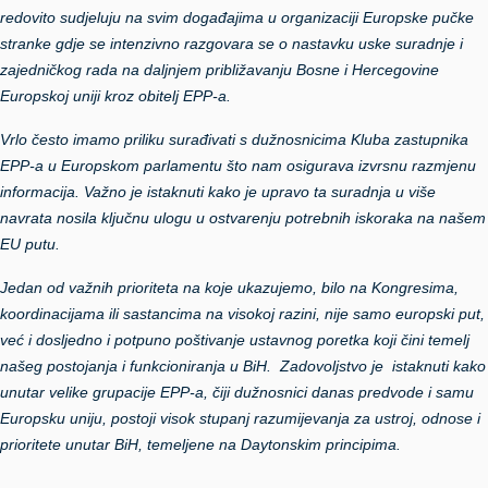
redovito sudjeluju na svim događajima u organizaciji Europske pučke
stranke gdje se intenzivno razgovara se o nastavku uske suradnje i
zajedničkog rada na daljnjem približavanju Bosne i Hercegovine
Europskoj uniji kroz obitelj EPP-a.
Vrlo često imamo priliku surađivati s dužnosnicima Kluba zastupnika
EPP-a u Europskom parlamentu što nam osigurava izvrsnu razmjenu
informacija. Važno je istaknuti kako je upravo ta suradnja u više
navrata nosila ključnu ulogu u ostvarenju potrebnih iskoraka na našem
EU putu.
Jedan od važnih prioriteta na koje ukazujemo, bilo na Kongresima,
koordinacijama ili sastancima na visokoj razini, nije samo europski put,
već i dosljedno i potpuno poštivanje ustavnog poretka koji čini temelj
našeg postojanja i funkcioniranja u BiH. Zadovoljstvo je istaknuti kako
unutar velike grupacije EPP-a, čiji dužnosnici danas predvode i samu
Europsku uniju, postoji visok stupanj razumijevanja za ustroj, odnose i
prioritete unutar BiH, temeljene na Daytonskim principima.