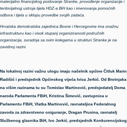
materijalno financijskog poslovanje Stranke, provođenje organizacije i
teritorijalnog ustroja tijela HDZ-a BiH kao i imenovanja pomoćnih
odbora i tijela u sklopu provedbe svojih zadaća.
Hrvatska demokratska zajednica Bosne i Hercegovine ima snažnu
infrastrukturu kao i visok stupanj organiziranosti područnih
organizacija, suradnja sa svim kolegama u strukturi Stranke je na
zavidnoj razini.
Na lokalnoj razini važnu ulogu imaju načelnik općine Čitluk Marin
Radišić i predsjednik Općinskog vijeća Ivica Jerkić. Od Brotnjaka
na višim razinama tu su Tomislav Martinović, predsjedatelj Doma
naroda Parlamenta FBiH, Kristina Šimović, zastupnica u
Parlamentu FBiH, Vlatka Martinović, ravnateljica Federalnog
zavoda za zdravstveno osiguranje, Dragan Prusina, ravnatelj
Službenog glasnika BiH, Ivo Jerkić, predsjednik Konkurencijskog