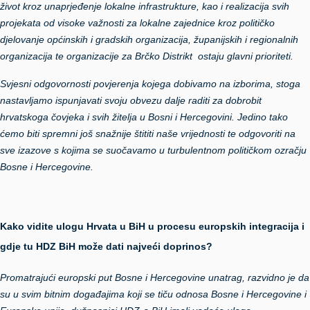
život kroz unaprjeđenje lokalne infrastrukture, kao i realizacija svih
projekata od visoke važnosti za lokalne zajednice kroz političko
djelovanje općinskih i gradskih organizacija, županijskih i regionalnih
organizacija te organizacije za Brčko Distrikt ostaju glavni prioriteti.
Svjesni odgovornosti povjerenja kojega dobivamo na izborima, stoga
nastavljamo ispunjavati svoju obvezu dalje raditi za dobrobit
hrvatskoga čovjeka i svih žitelja u Bosni i Hercegovini. Jedino tako
ćemo biti spremni još snažnije štititi naše vrijednosti te odgovoriti na
sve izazove s kojima se suočavamo u turbulentnom političkom ozračju
Bosne i Hercegovine.
Kako vidite ulogu Hrvata u BiH u procesu europskih integracija i
gdje tu HDZ BiH može dati najveći doprinos?
Promatrajući europski put Bosne i Hercegovine unatrag, razvidno je da
su u svim bitnim događajima koji se tiču odnosa Bosne i Hercegovine i