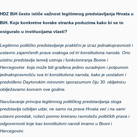
HDZ BiH često ističe važnost legitimnog predstavljanja Hrvata u
BiH. Koje konkretne korake stranka poduzima kako bi se to
osiguralo u institucijama vlasti?
Legitimno političko predstavljanje praktični je izraz jednakopravnosti i
ustavno zajamčenih prava svakoga od tri konstitutivna naroda. Ono
uistinu predstavlja temelj ustroja i funkcioniranja Bosne i
Hercegovine koja može biti građena jedino suradnjom i potpunom
jednakopravnošću sva tri konstitutivna naroda, kako je uostalom i
predviđeno Daytonskim mirovnim sporazumom čiju 30. obljetnicu
obilježavamo koncem ove godine.
Narušavanje principa legitimnog političkog predstavljanja stoga
predstavlja ozbiljan udar, ne samo na prava Hrvata već i na sami
ustavni poredak, rušeći pomno kreiranu ravnotežu političkih prava i
odgovornosti koje kao konstitutivni narodi imamo u Bosni i
Hercegovini.