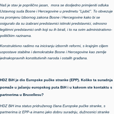
Naš je stav je poprilično jasan, mora se dosljedno primijeniti odluka
Ustavnog suda Bosne i Hercegovine u predmetu “Ljubić”. To obvezuje
na promjenu Izbornog zakona Bosne i Hercegovine kako bi se
osiguralo da su izabrani predstavnici istinski predstavnici, odnosno
legitimni predstavnici onih koji su ih birali, i to na svim administrativno-
političkim razinama.
Konstruktivno radimo na iniciranju izbornih reformi, s krajnjim ciljem
uspostave stabilne i demokratske Bosne i Hercegovine kao zemlje
jednakopravnih konstitutivnih naroda i ostalih građana.
HDZ BiH je dio Europske pučke stranke (EPP). Koliko ta suradnja
pomaže u jačanju europskog puta BiH i u kakvom ste kontaktu s
partnerima u Bruxellesu?
HDZ BiH ima status pridruženog člana Europske pučke stranke, s
partnerima iz EPP-a imamo jako dobru suradnju, dužnosnici stranke