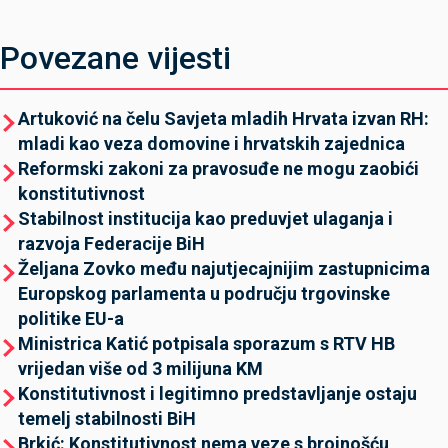
Povezane vijesti
Artuković na čelu Savjeta mladih Hrvata izvan RH:
mladi kao veza domovine i hrvatskih zajednica
Reformski zakoni za pravosuđe ne mogu zaobići
konstitutivnost
Stabilnost institucija kao preduvjet ulaganja i
razvoja Federacije BiH
Željana Zovko među najutjecajnijim zastupnicima
Europskog parlamenta u području trgovinske
politike EU-a
Ministrica Katić potpisala sporazum s RTV HB
vrijedan više od 3 milijuna KM
Konstitutivnost i legitimno predstavljanje ostaju
temelj stabilnosti BiH
Brkić: Konstitutivnost nema veze s brojnošću,