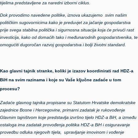
tijelima predstavljene za naredni izborni ciklus.
Dok provodimo navedene politike, iznova ukazujemo svim našim
političkim sugovornicima kako je preduvjet za jačanje gospodarstva
prije svega stabilna politička i sigurnosna situacija koja će privući rast
investicija, kako od domaćih tako i međunarodnih gospodarstvenika, te
omogućiti dugoročan razvoj gospodarstva i bolji životni standard.
Kao glavni tajnik stranke, koliki je izazov koordinirati rad HDZ-a
BiH na svim razinama i koje su Vaše ključne zadaće u tom
procesu?
Zadaće glavnog tajnika propisane su Statutom Hrvatske demokratske
zajednice Bosne i Hercegovine, primarni zadatak je rukovođenje
Glavnim tajništvom koje predstavlja izvršno tijelo HDZ-a BiH, a između
ostaloga ima zadatak provođenja politika HDZ-a BiH i osiguravanje
provedbu odluka njegovih tijela, upravljanje imovinom i vođenje