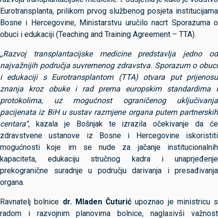
Eurotransplanta, prilikom prvog službenog posjeta institucijama
Bosne i Hercegovine, Ministarstvu uručilo nacrt Sporazuma o
obuci i edukaciji (Teaching and Training Agreement – TTA).
„Razvoj transplantacijske medicine predstavlja jedno od
najvažnijih područja suvremenog zdravstva. Sporazum o obuci
i edukaciji s Eurotransplantom (TTA) otvara put prijenosu
znanja kroz obuke i rad prema europskim standardima i
protokolima, uz mogućnost ograničenog uključivanja
pacijenata iz BiH u sustav razmjene organa putem partnerskih
centara“,
kazala je Bošnjak te izrazila očekivanje da će
zdravstvene ustanove iz Bosne i Hercegovine iskoristiti
mogućnosti koje im se nude za jačanje institucionalnih
kapaciteta, edukaciju stručnog kadra i unaprjeđenje
prekogranične suradnje u području darivanja i presađivanja
organa.
Ravnatelj bolnice
dr. Mladen Čuturić
upoznao je ministricu s
radom i razvojnim planovima bolnice, naglasivši važnost