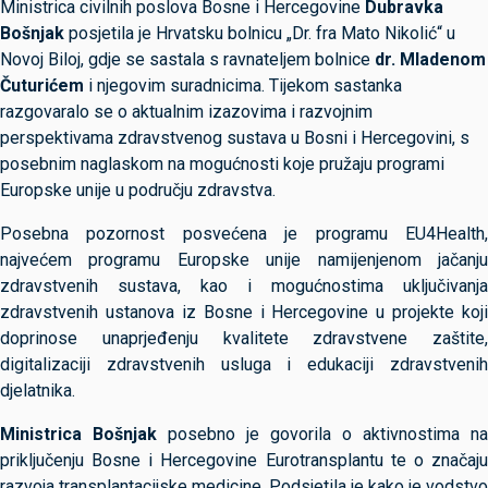
Ministrica civilnih poslova Bosne i Hercegovine
Dubravka
Bošnjak
posjetila je Hrvatsku bolnicu „Dr. fra Mato Nikolić“ u
Novoj Biloj, gdje se sastala s ravnateljem bolnice
dr. Mladenom
Čuturićem
i njegovim suradnicima. Tijekom sastanka
razgovaralo se o aktualnim izazovima i razvojnim
perspektivama zdravstvenog sustava u Bosni i Hercegovini, s
posebnim naglaskom na mogućnosti koje pružaju programi
Europske unije u području zdravstva.
Posebna pozornost posvećena je programu EU4Health,
najvećem programu Europske unije namijenjenom jačanju
zdravstvenih sustava, kao i mogućnostima uključivanja
zdravstvenih ustanova iz Bosne i Hercegovine u projekte koji
doprinose unaprjeđenju kvalitete zdravstvene zaštite,
digitalizaciji zdravstvenih usluga i edukaciji zdravstvenih
djelatnika.
Ministrica Bošnjak
posebno je govorila o aktivnostima na
priključenju Bosne i Hercegovine Eurotransplantu te o značaju
razvoja transplantacijske medicine. Podsjetila je kako je vodstvo