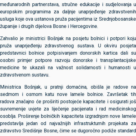
međunarodnih partnerstava, stručne edukacije i sudjelovanja u
europskim programima za daljnje unaprjeđenje zdravstvenih
usluga koje ova ustanova pruža pacijentima iz Srednjobosanske
županije i drugih dijelova Bosne i Hercegovine.
Zahvalio je ministrici Bošnjak na posjetu bolnici i potpori koju
pruža unaprjeđenju zdravstvenog sustava. U okviru posjeta
predstavnici bolnice potpisivanjem donorskih kartica dali su
osobni primjer potpore razvoju donorske i transplantacijske
medicine te ukazali na važnost solidarnosti i humanosti u
zdravstvenom sustavu.
Ministrica Bošnjak, u pratnji domaćina, obišla je radove na
sedmom i osmom katu nove lamele bolnice. Završetak tih
radova značajno će proširiti postojeće kapacitete i osigurati još
suvremenije uvjete za liječenje pacijenata i rad medicinskog
osoblja. Proširenje bolničkih kapaciteta izgradnjom nove lamele
predstavlja jedan od najvažnijih infrastrukturnih projekata za
zdravstvo Središnje Bosne, čime se dugoročno podiže standard