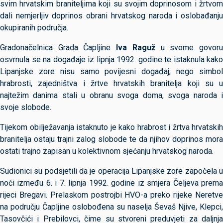
svim hrvatskim braniteljima koji su svojim doprinosom i žrtvom
dali nemjerljiv doprinos obrani hrvatskog naroda i oslobađanju
okupiranih područja.
Gradonačelnica Grada Čapljine
Iva Raguž
u svome govor
osvrnula se na događaje iz lipnja 1992. godine te istaknula kako
Lipanjske zore nisu samo povijesni događaj, nego simbol
hrabrosti, zajedništva i žrtve hrvatskih branitelja koji su u
najtežim danima stali u obranu svoga doma, svoga naroda i
svoje slobode.
Tijekom obilježavanja istaknuto je kako hrabrost i žrtva hrvatskih
branitelja ostaju trajni zalog slobode te da njihov doprinos mora
ostati trajno zapisan u kolektivnom sjećanju hrvatskog naroda.
Sudionici su podsjetili da je operacija Lipanjske zore započela u
noći između 6. i 7. lipnja 1992. godine iz smjera Čeljeva prema
rijeci Bregavi. Prelaskom postrojbi HVO-a preko rijeke Neretve
na području Čapljine oslobođena su naselja Ševaš Njive, Klepci,
Tasovčići i Prebilovci, čime su stvoreni preduvjeti za daljnja