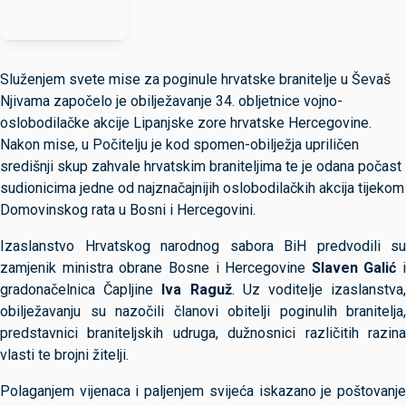
Služenjem svete mise za poginule hrvatske branitelje u Ševaš
Njivama započelo je obilježavanje 34. obljetnice vojno-
oslobodilačke akcije Lipanjske zore hrvatske Hercegovine.
Nakon mise, u Počitelju je kod spomen-obilježja upriličen
središnji skup zahvale hrvatskim braniteljima te je odana počast
sudionicima jedne od najznačajnijih oslobodilačkih akcija tijekom
Domovinskog rata u Bosni i Hercegovini.
Izaslanstvo Hrvatskog narodnog sabora BiH predvodili su
zamjenik ministra obrane Bosne i Hercegovine
Slaven Galić
i
gradonačelnica Čapljine
Iva Raguž
. Uz voditelje izaslanstva
obilježavanju su nazočili članovi obitelji poginulih branitelja,
predstavnici braniteljskih udruga, dužnosnici različitih razina
vlasti te brojni žitelji.
Polaganjem vijenaca i paljenjem svijeća iskazano je poštovanje