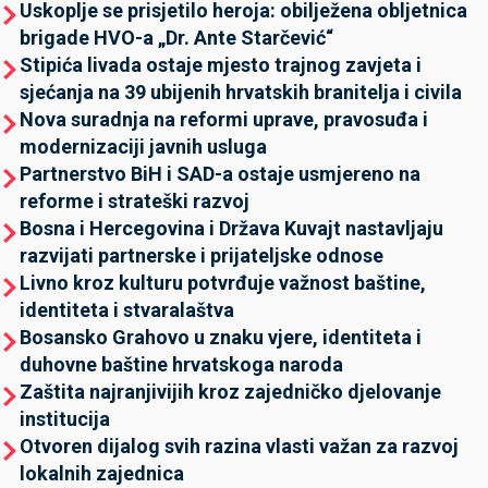
Uskoplje se prisjetilo heroja: obilježena obljetnica
brigade HVO-a „Dr. Ante Starčević“
Stipića livada ostaje mjesto trajnog zavjeta i
sjećanja na 39 ubijenih hrvatskih branitelja i civila
Nova suradnja na reformi uprave, pravosuđa i
modernizaciji javnih usluga
Partnerstvo BiH i SAD-a ostaje usmjereno na
reforme i strateški razvoj
Bosna i Hercegovina i Država Kuvajt nastavljaju
razvijati partnerske i prijateljske odnose
Livno kroz kulturu potvrđuje važnost baštine,
identiteta i stvaralaštva
Bosansko Grahovo u znaku vjere, identiteta i
duhovne baštine hrvatskoga naroda
Zaštita najranjivijih kroz zajedničko djelovanje
institucija
Otvoren dijalog svih razina vlasti važan za razvoj
lokalnih zajednica