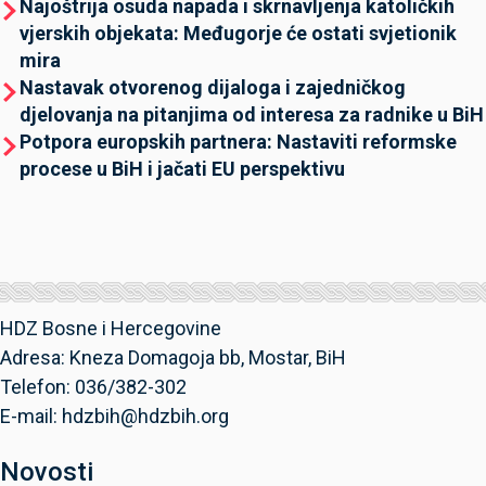
Najoštrija osuda napada i skrnavljenja katoličkih
vjerskih objekata: Međugorje će ostati svjetionik
mira
Nastavak otvorenog dijaloga i zajedničkog
djelovanja na pitanjima od interesa za radnike u BiH
Potpora europskih partnera: Nastaviti reformske
procese u BiH i jačati EU perspektivu
HDZ Bosne i Hercegovine
Adresa: Kneza Domagoja bb, Mostar, BiH
Telefon: 036/382-302
E-mail: hdzbih@hdzbih.org
Novosti