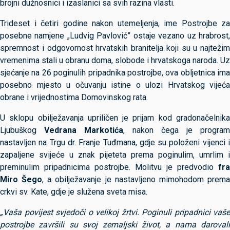
brojni dužnosnici i izaslanici sa svih razina vlasti.
Trideset i četiri godine nakon utemeljenja, ime Postrojbe za
posebne namjene „Ludvig Pavlović” ostaje vezano uz hrabrost,
spremnost i odgovornost hrvatskih branitelja koji su u najtežim
vremenima stali u obranu doma, slobode i hrvatskoga naroda. Uz
sjećanje na 26 poginulih pripadnika postrojbe, ova obljetnica ima
posebno mjesto u očuvanju istine o ulozi Hrvatskog vijeća
obrane i vrijednostima Domovinskog rata.
U sklopu obilježavanja upriličen je prijam kod gradonačelnika
Ljubuškog
Vedrana Markotića
, nakon čega je program
nastavljen na Trgu dr. Franje Tuđmana, gdje su položeni vijenci i
zapaljene svijeće u znak pijeteta prema poginulim, umrlim i
preminulim pripadnicima postrojbe. Molitvu je predvodio
fra
Miro Šego
, a obilježavanje je nastavljeno mimohodom prem
crkvi sv. Kate, gdje je služena sveta misa.
„Vaša povijest svjedoči o velikoj žrtvi. Poginuli pripadnici vaše
postrojbe završili su svoj zemaljski život, a nama darovali