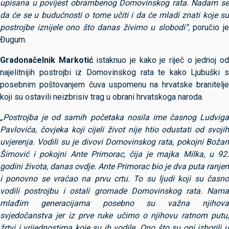
upisana u povijest obrambenog Domovinskog rata. Nadam se
da će se u budućnosti o tome učiti i da će mladi znati koje su
postrojbe iznijele ono što danas živimo u slobodi“,
poručio j
Đugum.
Gradonačelnik
Markotić
istaknuo je kako je riječ o jednoj o
najelitnijih postrojbi iz Domovinskog rata te kako Ljubuški s
posebnim poštovanjem čuva uspomenu na hrvatske branitelje
koji su ostavili neizbrisiv trag u obrani hrvatskoga naroda.
„Postrojba je od samih početaka nosila ime časnog Ludviga
Pavlovića, čovjeka koji cijeli život nije htio odustati od svojih
uvjerenja. Vodili su je divovi Domovinskog rata, pokojni Božan
Šimović i pokojni Ante Primorac, čija je majka Milka, u 92.
godini života, danas ovdje. Ante Primorac bio je dva puta ranjen
i ponovno se vraćao na prvu crtu. To su ljudi koji su časno
vodili postrojbu i ostali gromade Domovinskog rata. Nama
mlađim generacijama posebno su važna njihova
svjedočanstva jer iz prve ruke učimo o njihovu ratnom putu,
žrtvi i vrijednostima koje su ih vodile. Ono što su oni izborili u