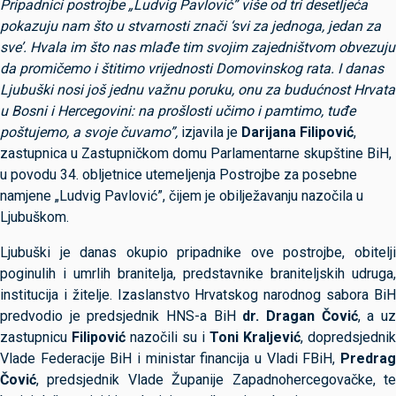
Pripadnici postrojbe „Ludvig Pavlović” više od tri desetljeća
pokazuju nam što u stvarnosti znači ‘svi za jednoga, jedan za
sve’. Hvala im što nas mlađe tim svojim zajedništvom obvezuju
da promičemo i štitimo vrijednosti Domovinskog rata. I danas
Ljubuški nosi još jednu važnu poruku, onu za budućnost Hrvata
u Bosni i Hercegovini: na prošlosti učimo i pamtimo, tuđe
poštujemo, a svoje čuvamo”,
izjavila je
Darijana Filipović
,
zastupnica u Zastupničkom domu Parlamentarne skupštine BiH,
u povodu 34. obljetnice utemeljenja Postrojbe za posebne
namjene „Ludvig Pavlović”, čijem je obilježavanju nazočila u
Ljubuškom.
Ljubuški je danas okupio pripadnike ove postrojbe, obitelji
poginulih i umrlih branitelja, predstavnike braniteljskih udruga,
institucija i žitelje. Izaslanstvo Hrvatskog narodnog sabora BiH
predvodio je predsjednik HNS-a BiH
dr.
Dragan Čović
, a u
zastupnicu
Filipović
nazočili su i
Toni Kraljević
, dopredsjednik
Vlade Federacije BiH i ministar financija u Vladi FBiH,
Predrag
Čović
, predsjednik Vlade Županije Zapadnohercegovačke, te