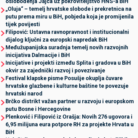
oslobođenja Jajca uz pokroviteljstvo HNS-a BiH
„Oluja“ – temelj hrvatske slobode i prekretnica na
putu prema miru u BiH, pobjeda koja je promijenila
tijek povijesti
Filipović: Ustavna ravnopravnost i institucionalni
dijalog ključni za europski napredak BiH
Međužupanijska suradnja temelj novih razvojnih
inicijativa Dalmacije i BiH
Inicijative i projekti između Splita i gradova u BiH
okvir za zajednički razvoj i povezivanje
Festival klapske pisme Posušje okuplja čuvare
hrvatske glazbene i kulturne baštine te povezuje
hrvatski narod
Brčko distrikt važan partner u razvoju i europskom
putu Bosne i Hercegovine
Plenković i Filipović iz Orašja: Novih 276 ugovora i
6,95 milijuna eura potpore RH za projekte Hrvata u
BiH