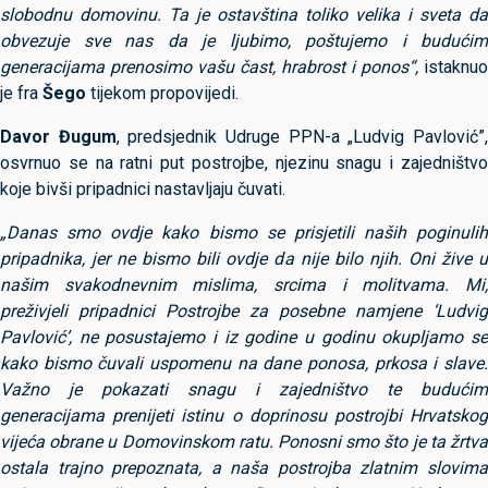
slobodnu domovinu. Ta je ostavština toliko velika i sveta da
obvezuje sve nas da je ljubimo, poštujemo i budućim
generacijama prenosimo vašu čast, hrabrost i ponos“,
istaknuo
je fra
Šego
tijekom propovijedi.
Davor Đugum
, predsjednik Udruge PPN-a „Ludvig Pavlović”
osvrnuo se na ratni put postrojbe, njezinu snagu i zajedništvo
koje bivši pripadnici nastavljaju čuvati.
„Danas smo ovdje kako bismo se prisjetili naših poginulih
pripadnika, jer ne bismo bili ovdje da nije bilo njih. Oni žive u
našim svakodnevnim mislima, srcima i molitvama. Mi,
preživjeli pripadnici Postrojbe za posebne namjene ‘Ludvig
Pavlović’, ne posustajemo i iz godine u godinu okupljamo se
kako bismo čuvali uspomenu na dane ponosa, prkosa i slave.
Važno je pokazati snagu i zajedništvo te budućim
generacijama prenijeti istinu o doprinosu postrojbi Hrvatskog
vijeća obrane u Domovinskom ratu. Ponosni smo što je ta žrtva
ostala trajno prepoznata, a naša postrojba zlatnim slovima