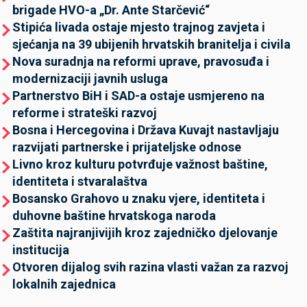
brigade HVO-a „Dr. Ante Starčević“
Stipića livada ostaje mjesto trajnog zavjeta i
sjećanja na 39 ubijenih hrvatskih branitelja i civila
Nova suradnja na reformi uprave, pravosuđa i
modernizaciji javnih usluga
Partnerstvo BiH i SAD-a ostaje usmjereno na
reforme i strateški razvoj
Bosna i Hercegovina i Država Kuvajt nastavljaju
razvijati partnerske i prijateljske odnose
Livno kroz kulturu potvrđuje važnost baštine,
identiteta i stvaralaštva
Bosansko Grahovo u znaku vjere, identiteta i
duhovne baštine hrvatskoga naroda
Zaštita najranjivijih kroz zajedničko djelovanje
institucija
Otvoren dijalog svih razina vlasti važan za razvoj
lokalnih zajednica