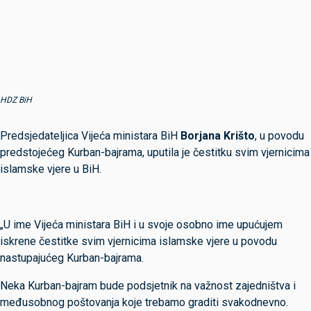
HDZ BiH
Predsjedateljica Vijeća ministara BiH
Borjana Krišto
, u povodu
predstojećeg Kurban-bajrama, uputila je čestitku svim vjernicima
islamske vjere u BiH.
„U ime Vijeća ministara BiH i u svoje osobno ime upućujem
iskrene čestitke svim vjernicima islamske vjere u povodu
nastupajućeg Kurban-bajrama.
Neka Kurban-bajram bude podsjetnik na važnost zajedništva i
međusobnog poštovanja koje trebamo graditi svakodnevno.