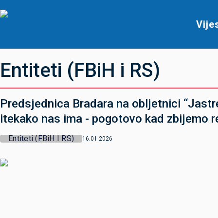
Vije
Entiteti (FBiH i RS)
Predsjednica Bradara na obljetnici “Jastre
itekako nas ima - pogotovo kad zbijemo 
Entiteti (FBiH I RS)
16.01.2026