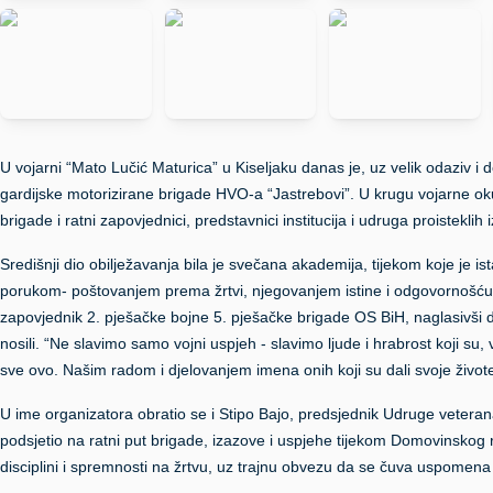
U vojarni “Mato Lučić Maturica” u Kiseljaku danas je, uz velik odaziv i 
gardijske motorizirane brigade HVO-a “Jastrebovi”. U krugu vojarne oku
brigade i ratni zapovjednici, predstavnici institucija i udruga proisteklih 
Središnji dio obilježavanja bila je svečana akademija, tijekom koje je
porukom- poštovanjem prema žrtvi, njegovanjem istine i odgovornošću 
zapovjednik 2. pješačke bojne 5. pješačke brigade OS BiH, naglasivši da
nosili. “Ne slavimo samo vojni uspjeh - slavimo ljude i hrabrost koji su,
sve ovo. Našim radom i djelovanjem imena onih koji su dali svoje živote n
U ime organizatora obratio se i Stipo Bajo, predsjednik Udruge veterana
podsjetio na ratni put brigade, izazove i uspjehe tijekom Domovinskog 
disciplini i spremnosti na žrtvu, uz trajnu obvezu da se čuva uspomena 