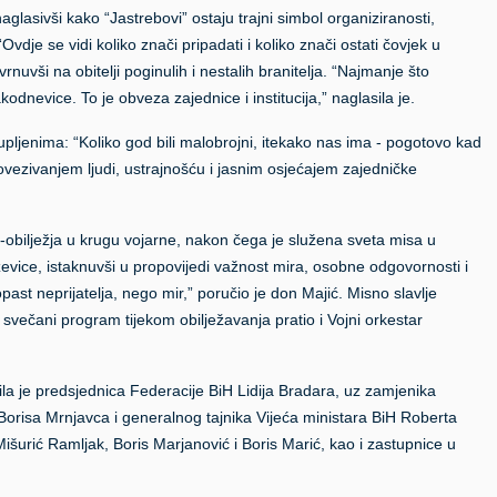
glasivši kako “Jastrebovi” ostaju trajni simbol organiziranosti,
vdje se vidi koliko znači pripadati i koliko znači ostati čovjek u
nuvši na obitelji poginulih i nestalih branitelja. “Najmanje što
odnevice. To je obveza zajednice i institucija,” naglasila je.
pljenima: “Koliko god bili malobrojni, itekako nas ima - pogotovo kad
vezivanjem ljudi, ustrajnošću i jasnim osjećajem zajedničke
n-obilježja u krugu vojarne, nakon čega je služena sveta misa u
ževice, istaknuvši u propovijedi važnost mira, osobne odgovornosti i
past neprijatelja, nego mir,” poručio je don Majić. Misno slavlje
svečani program tijekom obilježavanja pratio i Vojni orkestar
ila je predsjednica Federacije BiH Lidija Bradara, uz zamjenika
orisa Mrnjavca i generalnog tajnika Vijeća ministara BiH Roberta
Mišurić Ramljak, Boris Marjanović i Boris Marić, kao i zastupnice u