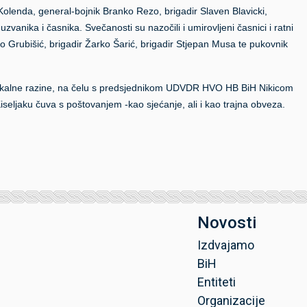
olenda, general-bojnik Branko Rezo, brigadir Slaven Blavicki,
zvanika i časnika. Svečanosti su nazočili i umirovljeni časnici i ratni
o Grubišić, brigadir Žarko Šarić, brigadir Stjepan Musa te pukovnik
 i lokalne razine, na čelu s predsjednikom UDVDR HVO HB BiH Nikicom
seljaku čuva s poštovanjem -kao sjećanje, ali i kao trajna obveza.
Novosti
Izdvajamo
BiH
Entiteti
Organizacije