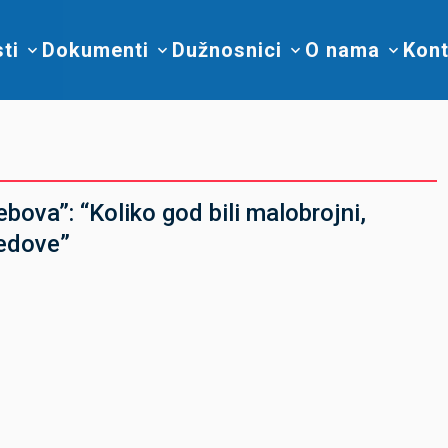
sti
Dokumenti
Dužnosnici
O nama
Kont
bova”: “Koliko god bili malobrojni,
redove”