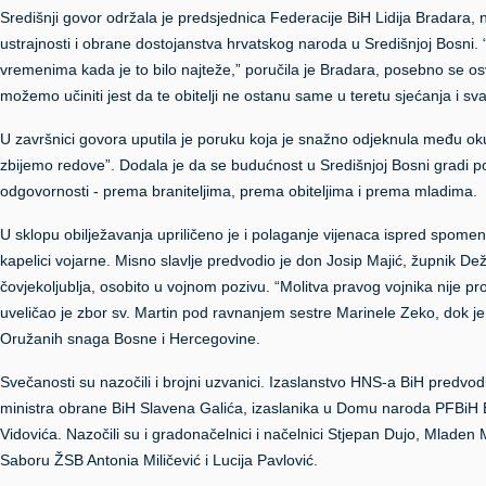
Središnji govor održala je predsjednica Federacije BiH Lidija Bradara, na
ustrajnosti i obrane dostojanstva hrvatskog naroda u Središnjoj Bosni. “O
vremenima kada je to bilo najteže,” poručila je Bradara, posebno se osvr
možemo učiniti jest da te obitelji ne ostanu same u teretu sjećanja i svak
U završnici govora uputila je poruku koja je snažno odjeknula među oku
zbijemo redove”. Dodala je da se budućnost u Središnjoj Bosni gradi po
odgovornosti - prema braniteljima, prema obiteljima i prema mladima.
U sklopu obilježavanja upriličeno je i polaganje vijenaca ispred spome
kapelici vojarne. Misno slavlje predvodio je don Josip Majić, župnik De
čovjekoljublja, osobito u vojnom pozivu. “Molitva pravog vojnika nije pro
uveličao je zbor sv. Martin pod ravnanjem sestre Marinele Zeko, dok je 
Oružanih snaga Bosne i Hercegovine.
Svečanosti su nazočili i brojni uzvanici. Izaslanstvo HNS-a BiH predvod
ministra obrane BiH Slavena Galića, izaslanika u Domu naroda PFBiH B
Vidovića. Nazočili su i gradonačelnici i načelnici Stjepan Dujo, Mladen 
Saboru ŽSB Antonia Miličević i Lucija Pavlović.