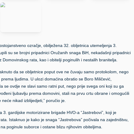
dostojanstveno ozračje, obilježena 32. obljetnica utemeljenja 3.
pili su se brojni pripadnici Oružanih snaga BiH, nekadašnji pripadnici
iz Domovinskog rata, kao i obitelji poginulih i nestalih branitelja.
 istaknuto da se obljetnice poput ove ne čuvaju samo protokolom, nego
prema ljudima. U ulozi domaćina obratio se Boro Miličević,
 se ovdje ne slavi samo ratni put, nego prije svega oni koji su ga
 vođeni ljubavlju prema domovini, stali na prvu crtu obrane i omogućili
eće nikad izblijedjeti,” poručio je.
 3. gardijske motorizirane brigade HVO-a “Jastrebovi”, koji je
rata. Istaknuo je kako je snaga “Jastrebova” počivala na zajedništvu,
na poginule suborce i ostane blizu njihovim obiteljima.