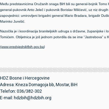
Među predstavnicima Oružanih snaga BiH bili su general-bojnik Tomo K
general-pukovnik Anto Jeleč i pukovnik Borislav Milićević, uz niz drugih u
zapovjednici: umirovljeni brigadni general Mario Bradara, brigadir Dušk
Marinko Jurešić.
Nazočila je i koordinacija braniteljskih udruga s državne, županijske
Tomićem. Obljetnica je još jednom potvrdila da se ime “Jastrebova” u Ki
(
www.predsjednikfbih.gov.ba
)
HDZ Bosne i Hercegovine
Adresa: Kneza Domagoja bb, Mostar, BiH
Telefon: 036/382-302
E-mail: hdzbih@hdzbih.org