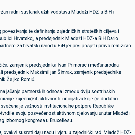
ržan radni sastanak užih vodstava Mladeži HDZ-a BiH i
povezivanja te definiranja zajedničkih strateških ciljeva i
epublici Hrvatskoj, a predsjednik Mladeži HDZ-a BiH Dario
artnere za hrvatski narod u BiH jer prvi posjet upravo realizirao
čića, zamjenik predsjednika Ivan Primorac i međunarodna
li predsjednik Maksimilijan Šimrak, zamjenik predsjednika
nik Željko Romić.
 na jačanje partnerskih odnosa između dviju sestrinskih
anje zajedničkih aktivnosti i inicijativa koje će dodatno
osvećena je važnosti institucionalne potpore Republike
otvrdile svoju posvećenost aktivnom djelovanju unutar Mladeži
g izbornog kongresa u Bruxellesu.
ovakvi susreti daju nadu i vjeru u zajednički rad. Mladež HDZ-