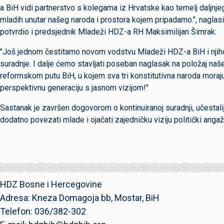
a BiH vidi partnerstvo s kolegama iz Hrvatske kao temelj daljnje
mladih unutar našeg naroda i prostora kojem pripadamo.", naglasi
potvrdio i predsjednik Mladeži HDZ-a RH Maksimilijan Šimrak:
"Još jednom čestitamo novom vodstvu Mladeži HDZ-a BiH i njiho
suradnje. I dalje ćemo stavljati poseban naglasak na položaj na
reformskom putu BiH, u kojem sva tri konstitutivna naroda moraju
perspektivnu generaciju s jasnom vizijom!"
Sastanak je završen dogovorom o kontinuiranoj suradnji, učestalijoj
dodatno povezati mlade i ojačati zajedničku viziju politički anga
HDZ Bosne i Hercegovine
Adresa: Kneza Domagoja bb, Mostar, BiH
Telefon: 036/382-302