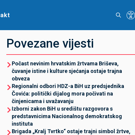
akt
Povezane vijesti
Počast nevinim hrvatskim žrtvama Briševa,
čuvanje istine i kulture sjećanja ostaje trajna
obveza
Regionalni odbori HDZ-a BiH uz predsjednika
Čovića: politički dijalog mora počivati na
činjenicama i uvažavanju
Izborni zakon BiH u središtu razgovora s
predstavnicima Nacionalnog demokratskog
instituta
Brigada „Kralj Tvrtko“ ostaje trajni simbol žrtve,