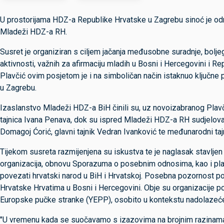
U prostorijama HDZ-a Republike Hrvatske u Zagrebu sinoć je od
Mladeži HDZ-a RH.
Susret je organiziran s ciljem jačanja međusobne suradnje, boljeg 
aktivnosti, važnih za afirmaciju mladih u Bosni i Hercegovini i R
Plavčić ovim posjetom je i na simboličan način istaknuo ključne p
u Zagrebu.
Izaslanstvo Mladeži HDZ-a BiH činili su, uz novoizabranog Plav
tajnica Ivana Penava, dok su ispred Mladeži HDZ-a RH sudjelova
Domagoj Ćorić, glavni tajnik Vedran Ivanković te međunarodni taj
Tijekom susreta razmijenjena su iskustva te je naglasak stavljen
organizacija, obnovu Sporazuma o posebnim odnosima, kao i planir
povezati hrvatski narod u BiH i Hrvatskoj. Posebna pozornost p
Hrvatske Hrvatima u Bosni i Hercegovini. Obje su organizacije p
Europske pučke stranke (YEPP), osobito u kontekstu nadolazeće
"U vremenu kada se suočavamo s izazovima na brojnim razinama, 