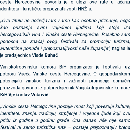
ceste Hercegovine, govorila je o ulozi ove rute u jačanju
identiteta i turističke prepoznatljivosti HNŽ-a.
„Ovu titulu ne doživljavam samo kao osobno priznanje, nego
kao priznanje svim vrijednim ljudima koji stoje iza
hercegovačkih vina i Vinske ceste Hercegovine. Posebno sam
ponosna na značaj ovog festivala za promociju turizma,
autentične ponude i prepoznatljivosti naše županije”,
naglasil
je predsjednica Vlade
Buhač
.
Vanjskotrgovinska komora BiH organizator je festivala, uz
potporu Vijeća Vinske ceste Hercegovine. O gospodarskom
potencijalu vinskog turizma i važnosti promocije domaćih
proizvoda govorio je potpredsjednik Vanjskotrgovinske komore
BiH
Vjekoslav Vuković
.
„Vinska cesta Hercegovine postaje most koji povezuje kulture,
identitete, znanje, tradiciju, strpljenje i vrijedne ljude koji ovu
priču iz godine u godinu grade. Ona danas više nije samo
festival ni samo turistička ruta – postaje prepoznatljiv brend