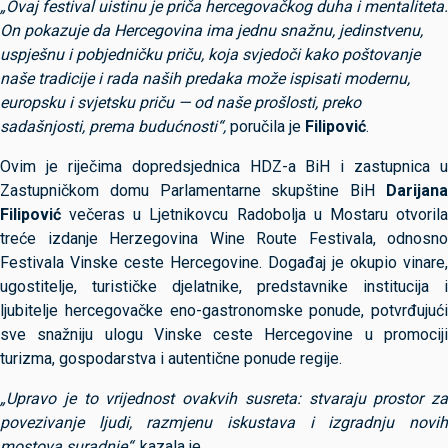
„Ovaj festival uistinu je priča hercegovačkog duha i mentaliteta.
On pokazuje da Hercegovina ima jednu snažnu, jedinstvenu,
uspješnu i pobjedničku priču, koja svjedoči kako poštovanje
naše tradicije i rada naših predaka može ispisati modernu,
europsku i svjetsku priču — od naše prošlosti, preko
sadašnjosti, prema budućnosti“,
poručila je
Filipović
.
Ovim je riječima dopredsjednica HDZ-a BiH i zastupnica u
Zastupničkom domu Parlamentarne skupštine BiH
Darijana
Filipović
večeras u Ljetnikovcu Radobolja u Mostaru otvorila
treće izdanje Herzegovina Wine Route Festivala, odnosno
Festivala Vinske ceste Hercegovine. Događaj je okupio vinare,
ugostitelje, turističke djelatnike, predstavnike institucija i
ljubitelje hercegovačke eno-gastronomske ponude, potvrđujući
sve snažniju ulogu Vinske ceste Hercegovine u promociji
turizma, gospodarstva i autentične ponude regije.
„Upravo je to vrijednost ovakvih susreta: stvaraju prostor za
povezivanje ljudi, razmjenu iskustava i izgradnju novih
mostova suradnje“,
kazala je.