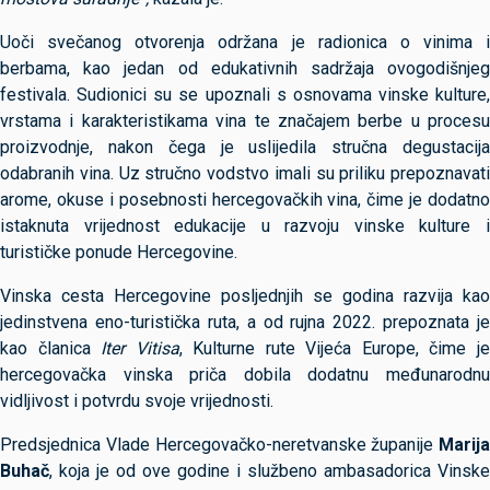
Uoči svečanog otvorenja održana je radionica o vinima i
berbama, kao jedan od edukativnih sadržaja ovogodišnjeg
festivala. Sudionici su se upoznali s osnovama vinske kulture,
vrstama i karakteristikama vina te značajem berbe u procesu
proizvodnje, nakon čega je uslijedila stručna degustacija
odabranih vina. Uz stručno vodstvo imali su priliku prepoznavati
arome, okuse i posebnosti hercegovačkih vina, čime je dodatno
istaknuta vrijednost edukacije u razvoju vinske kulture i
turističke ponude Hercegovine.
Vinska cesta Hercegovine posljednjih se godina razvija kao
jedinstvena eno-turistička ruta, a od rujna 2022. prepoznata je
kao članica
Iter Vitisa
, Kulturne rute Vijeća Europe, čime j
hercegovačka vinska priča dobila dodatnu međunarodnu
vidljivost i potvrdu svoje vrijednosti.
Predsjednica Vlade Hercegovačko-neretvanske županije
Marija
Buhač
, koja je od ove godine i službeno ambasadorica Vinske