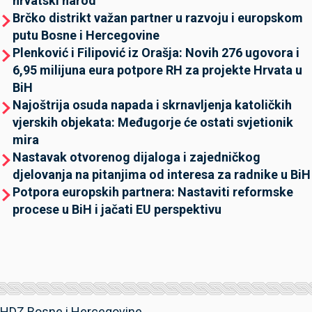
hrvatski narod
Brčko distrikt važan partner u razvoju i europskom
putu Bosne i Hercegovine
Plenković i Filipović iz Orašja: Novih 276 ugovora i
6,95 milijuna eura potpore RH za projekte Hrvata u
BiH
Najoštrija osuda napada i skrnavljenja katoličkih
vjerskih objekata: Međugorje će ostati svjetionik
mira
Nastavak otvorenog dijaloga i zajedničkog
djelovanja na pitanjima od interesa za radnike u BiH
Potpora europskih partnera: Nastaviti reformske
procese u BiH i jačati EU perspektivu
HDZ Bosne i Hercegovine