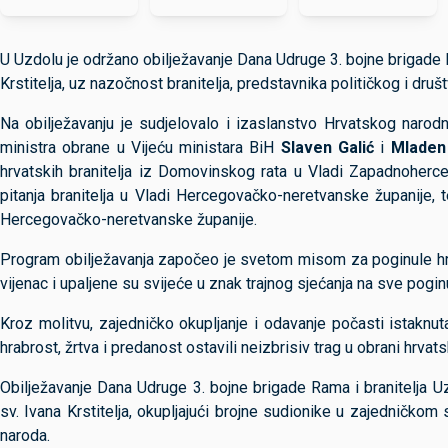
U Uzdolu je održano obilježavanje Dana Udruge 3. bojne brigade R
Krstitelja, uz nazočnost branitelja, predstavnika političkog i dru
Na obilježavanju je sudjelovalo i izaslanstvo Hrvatskog naro
ministra obrane u Vijeću ministara BiH
Slaven Galić
i
Mladen
hrvatskih branitelja iz Domovinskog rata u Vladi Zapadnoherce
pitanja branitelja u Vladi Hercegovačko-neretvanske županije, 
Hercegovačko-neretvanske županije.
Program obilježavanja započeo je svetom misom za poginule hrv
vijenac i upaljene su svijeće u znak trajnog sjećanja na sve poginu
Kroz molitvu, zajedničko okupljanje i odavanje počasti istaknu
hrabrost, žrtva i predanost ostavili neizbrisiv trag u obrani hrvat
Obilježavanje Dana Udruge 3. bojne brigade Rama i branitelja Uz
sv. Ivana Krstitelja, okupljajući brojne sudionike u zajedničkom
naroda.