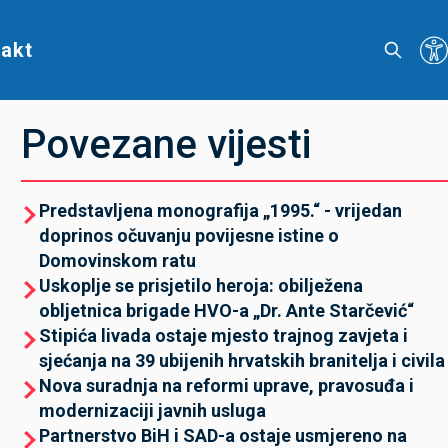
akt
Povezane vijesti
Predstavljena monografija „1995.“ - vrijedan
doprinos očuvanju povijesne istine o
Domovinskom ratu
Uskoplje se prisjetilo heroja: obilježena
obljetnica brigade HVO-a „Dr. Ante Starčević“
Stipića livada ostaje mjesto trajnog zavjeta i
sjećanja na 39 ubijenih hrvatskih branitelja i civila
Nova suradnja na reformi uprave, pravosuđa i
modernizaciji javnih usluga
Partnerstvo BiH i SAD-a ostaje usmjereno na