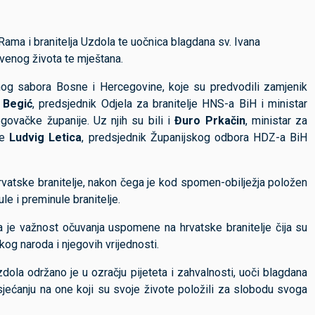
ama i branitelja Uzdola te uočnica blagdana sv. Ivana
štvenog života te mještana.
dnog sabora Bosne i Hercegovine, koje su predvodili zamjenik
 Begić
, predsjednik Odjela za branitelje HNS-a BiH i ministar
govačke županije. Uz njih su bili i
Đuro Prkačin
, ministar za
te
Ludvig Letica
, predsjednik Županijskog odbora HDZ-a BiH
atske branitelje, nakon čega je kod spomen-obilježja položen
le i preminule branitelje.
ta je važnost očuvanja uspomene na hrvatske branitelje čija su
skog naroda i njegovih vrijednosti.
dola održano je u ozračju pijeteta i zahvalnosti, uoči blagdana
 sjećanju na one koji su svoje živote položili za slobodu svoga