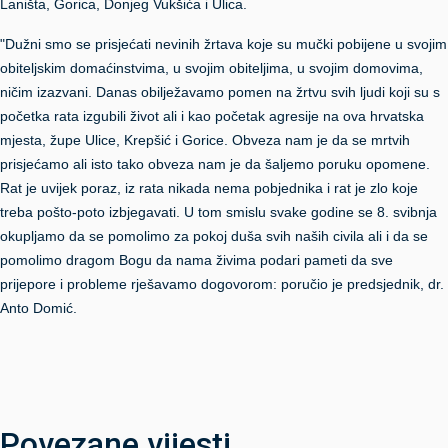
Laništa, Gorica, Donjeg Vukšića i Ulica.
"Dužni smo se prisjećati nevinih žrtava koje su mučki pobijene u svojim
obiteljskim domaćinstvima, u svojim obiteljima, u svojim domovima,
ničim izazvani. Danas obilježavamo pomen na žrtvu svih ljudi koji su s
početka rata izgubili život ali i kao početak agresije na ova hrvatska
mjesta, župe Ulice, Krepšić i Gorice. Obveza nam je da se mrtvih
prisjećamo ali isto tako obveza nam je da šaljemo poruku opomene.
Rat je uvijek poraz, iz rata nikada nema pobjednika i rat je zlo koje
treba pošto-poto izbjegavati. U tom smislu svake godine se 8. svibnja
okupljamo da se pomolimo za pokoj duša svih naših civila ali i da se
pomolimo dragom Bogu da nama živima podari pameti da sve
prijepore i probleme rješavamo dogovorom: poručio je predsjednik, dr.
Anto Domić.
Povezane vijesti