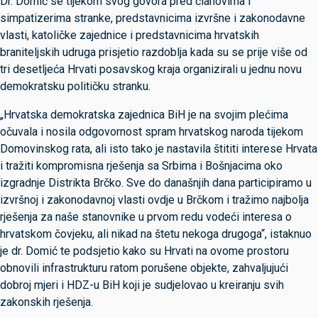
Dr. Domić se tijekom svog govora pred članovima i
simpatizerima stranke, predstavnicima izvršne i zakonodavne
vlasti, katoličke zajednice i predstavnicima hrvatskih
braniteljskih udruga prisjetio razdoblja kada su se prije više od
tri desetljeća Hrvati posavskog kraja organizirali u jednu novu
demokratsku političku stranku.
„Hrvatska demokratska zajednica BiH je na svojim plećima
očuvala i nosila odgovornost spram hrvatskog naroda tijekom
Domovinskog rata, ali isto tako je nastavila štititi interese Hrvata
i tražiti kompromisna rješenja sa Srbima i Bošnjacima oko
izgradnje Distrikta Brčko. Sve do današnjih dana participiramo u
izvršnoj i zakonodavnoj vlasti ovdje u Brčkom i tražimo najbolja
rješenja za naše stanovnike u prvom redu vodeći interesa o
hrvatskom čovjeku, ali nikad na štetu nekoga drugoga“, istaknuo
je dr. Domić te podsjetio kako su Hrvati na ovome prostoru
obnovili infrastrukturu ratom porušene objekte, zahvaljujući
dobroj mjeri i HDZ-u BiH koji je sudjelovao u kreiranju svih
zakonskih rješenja.