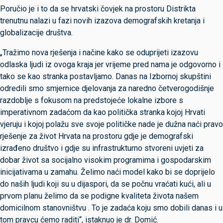
Poručio je i to da se hrvatski čovjek na prostoru Distrikta
trenutnu nalazi u fazi novih izazova demografskih kretanja i
globalizacije društva.
„Tražimo nova rješenja i načine kako se oduprijeti izazovu
odlaska ljudi iz ovoga kraja jer vrijeme pred nama je odgovorno i
tako se kao stranka postavljamo. Danas na Izbornoj skupštini
odredili smo smjernice djelovanja za naredno četverogodišnje
razdoblje s fokusom na predstojeće lokalne izbore s
imperativnom zadaćom da kao politička stranka kojoj Hrvati
vjeruju i kojoj polažu sve svoje političke nade je dužna naći pravo
rješenje za život Hrvata na prostoru gdje je demografski
izrađeno društvo i gdje su infrastrukturno stvoreni uvjeti za
dobar život sa socijalno visokim programima i gospodarskim
inicijativama u zamahu. Želimo naći model kako bi se doprijelo
do naših ljudi koji su u dijaspori, da se počnu vraćati kući, ali u
prvom planu želimo da se podigne kvaliteta života našem
domicilnom stanovništvu . To je zadaća koju smo dobili danas i u
tom pravcu ćemo raditi“, istaknuo je dr. Domić.