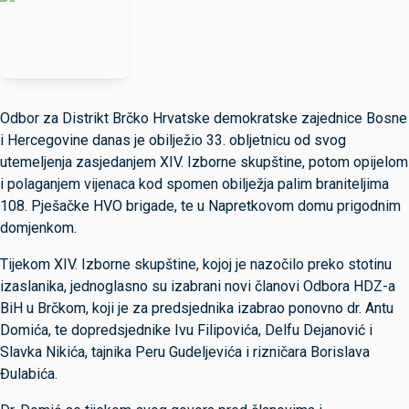
Odbor za Distrikt Brčko Hrvatske demokratske zajednice Bosne
i Hercegovine danas je obilježio 33. obljetnicu od svog
utemeljenja zasjedanjem XIV. Izborne skupštine, potom opijelom
i polaganjem vijenaca kod spomen obilježja palim braniteljima
108. Pješačke HVO brigade, te u Napretkovom domu prigodnim
domjenkom.
Tijekom XIV. Izborne skupštine, kojoj je nazočilo preko stotinu
izaslanika, jednoglasno su izabrani novi članovi Odbora HDZ-a
BiH u Brčkom, koji je za predsjednika izabrao ponovno dr. Antu
Domića, te dopredsjednike Ivu Filipovića, Delfu Dejanović i
Slavka Nikića, tajnika Peru Gudeljevića i rizničara Borislava
Đulabića.