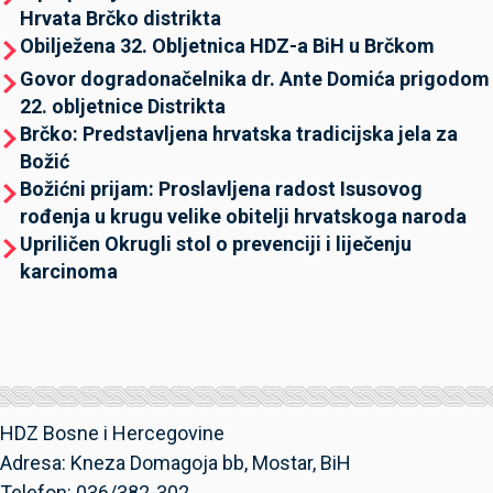
Hrvata Brčko distrikta
Obilježena 32. Obljetnica HDZ-a BiH u Brčkom
Govor dogradonačelnika dr. Ante Domića prigodom
22. obljetnice Distrikta
Brčko: Predstavljena hrvatska tradicijska jela za
Božić
Božićni prijam: Proslavljena radost Isusovog
rođenja u krugu velike obitelji hrvatskoga naroda
Upriličen Okrugli stol o prevenciji i liječenju
karcinoma
HDZ Bosne i Hercegovine
Adresa: Kneza Domagoja bb, Mostar, BiH
Telefon: 036/382-302