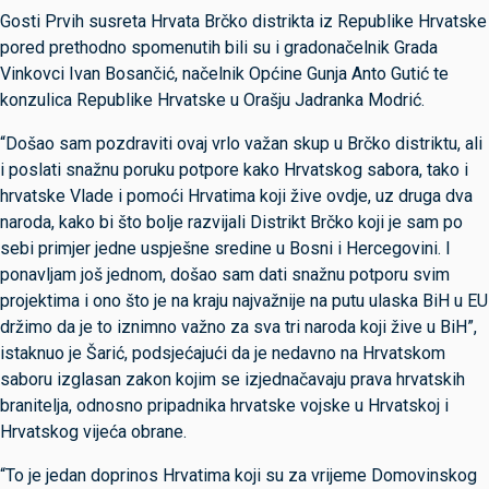
Gosti Prvih susreta Hrvata Brčko distrikta iz Republike Hrvatske
pored prethodno spomenutih bili su i gradonačelnik Grada
Vinkovci Ivan Bosančić, načelnik Općine Gunja Anto Gutić te
konzulica Republike Hrvatske u Orašju Jadranka Modrić.
“Došao sam pozdraviti ovaj vrlo važan skup u Brčko distriktu, ali
i poslati snažnu poruku potpore kako Hrvatskog sabora, tako i
hrvatske Vlade i pomoći Hrvatima koji žive ovdje, uz druga dva
naroda, kako bi što bolje razvijali Distrikt Brčko koji je sam po
sebi primjer jedne uspješne sredine u Bosni i Hercegovini. I
ponavljam još jednom, došao sam dati snažnu potporu svim
projektima i ono što je na kraju najvažnije na putu ulaska BiH u EU
držimo da je to iznimno važno za sva tri naroda koji žive u BiH”,
istaknuo je Šarić, podsjećajući da je nedavno na Hrvatskom
saboru izglasan zakon kojim se izjednačavaju prava hrvatskih
branitelja, odnosno pripadnika hrvatske vojske u Hrvatskoj i
Hrvatskog vijeća obrane.
“To je jedan doprinos Hrvatima koji su za vrijeme Domovinskog