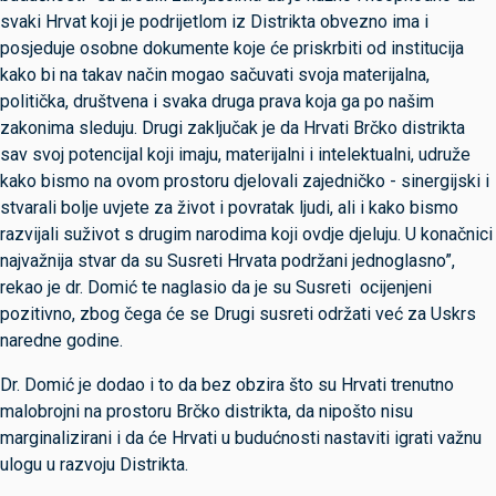
svaki Hrvat koji je podrijetlom iz Distrikta obvezno ima i
posjeduje osobne dokumente koje će priskrbiti od institucija
kako bi na takav način mogao sačuvati svoja materijalna,
politička, društvena i svaka druga prava koja ga po našim
zakonima sleduju. Drugi zaključak je da Hrvati Brčko distrikta
sav svoj potencijal koji imaju, materijalni i intelektualni, udruže
kako bismo na ovom prostoru djelovali zajedničko - sinergijski i
stvarali bolje uvjete za život i povratak ljudi, ali i kako bismo
razvijali suživot s drugim narodima koji ovdje djeluju. U konačnici
najvažnija stvar da su Susreti Hrvata podržani jednoglasno”,
rekao je dr. Domić te naglasio da je su Susreti ocijenjeni
pozitivno, zbog čega će se Drugi susreti održati već za Uskrs
naredne godine.
Dr. Domić je dodao i to da bez obzira što su Hrvati trenutno
malobrojni na prostoru Brčko distrikta, da nipošto nisu
marginalizirani i da će Hrvati u budućnosti nastaviti igrati važnu
ulogu u razvoju Distrikta.