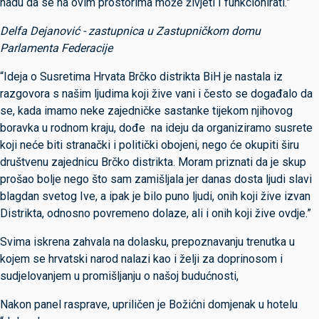
nadu da se na ovim prostorima može živjeti I funkcionirati.”
Delfa Dejanović - zastupnica u Zastupničkom domu
Parlamenta Federacije
“Ideja o Susretima Hrvata Brčko distrikta BiH je nastala iz
razgovora s našim ljudima koji žive vani i često se događalo da
se, kada imamo neke zajedničke sastanke tijekom njihovog
boravka u rodnom kraju, dođe na ideju da organiziramo susrete
koji neće biti stranački i politički obojeni, nego će okupiti širu
društvenu zajednicu Brčko distrikta. Moram priznati da je skup
prošao bolje nego što sam zamišljala jer danas dosta ljudi slavi
blagdan svetog Ive, a ipak je bilo puno ljudi, onih koji žive izvan
Distrikta, odnosno povremeno dolaze, ali i onih koji žive ovdje.”
Svima iskrena zahvala na dolasku, prepoznavanju trenutka u
kojem se hrvatski narod nalazi kao i želji za doprinosom i
sudjelovanjem u promišljanju o našoj budućnosti,
Nakon panel rasprave, upriličen je Božićni domjenak u hotelu