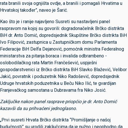
rata branili svoja ognjišta ovdje, a branili i pomagali Hrvatima u
Hrvatskoj također”, naveo je Šarić.
Kao što je i ranije najavljeno Susreti su nastavljeni panel
raspravom na kojoj su govorili: dogradonačelnik Brčko distrikta
BiH dr. Anto Domić, dopredsjednik Skupštine Brčko distrikta BiH
Ivo Filipović, zastupnica u Zastupničkom domu Parlamenta
Federacije BiH Delfa Dejanović, pomoćnik ministra Federalnog
ministarstva za pitanja boraca i invalida odbrambeno -
oslobodilačkog rata Martin Frančešević, uspješni
gospodarstvenici iz Brčko distrikta BiH Slavko Blažević, Velibor
Jakić, povratnik i poduzetnik Niko Radošević, dopredsjednik
Udruge hrvatskih poduzetnika u Beču Niko Ilić, te gvardijan
Franjevačkog samostana u Dubravama fra Niko Josić.
Zaključke nakon panel rasprave priopćio je dr. Anto Domić
kazavši da su prihvaćeni jednoglasno.
„Prvi susreti Hrvata Brčko distrikta “Promišljanje o našoj
budućnosti” su urodili zaključcima da je nužno i neophodno da