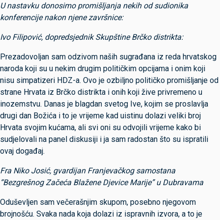
U nastavku donosimo promišljanja nekih od sudionika
konferencije nakon njene završnice:
Ivo Filipović, dopredsjednik Skupštine Brčko distrikta:
Prezadovoljan sam odzivom naših sugrađana iz reda hrvatskog
naroda koji su u nekim drugim političkim opcijama i onim koji
nisu simpatizeri HDZ-a. Ovo je ozbiljno političko promišljanje od
strane Hrvata iz Brčko distrikta i onih koji žive privremeno u
inozemstvu. Danas je blagdan svetog Ive, kojim se proslavlja
drugi dan Božića i to je vrijeme kad uistinu dolazi veliki broj
Hrvata svojim kućama, ali svi oni su odvojili vrijeme kako bi
sudjelovali na panel diskusiji i ja sam radostan što su ispratili
ovaj događaj.
Fra Niko Josić, gvardijan Franjevačkog samostana
“Bezgrešnog Začeća Blažene Djevice Marije” u Dubravama
Oduševljen sam večerašnjim skupom, posebno njegovom
brojnošću. Svaka nada koja dolazi iz ispravnih izvora, a to je