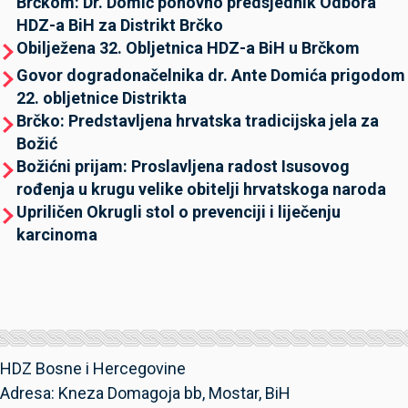
Brčkom: Dr. Domić ponovno predsjednik Odbora
HDZ-a BiH za Distrikt Brčko
Obilježena 32. Obljetnica HDZ-a BiH u Brčkom
Govor dogradonačelnika dr. Ante Domića prigodom
22. obljetnice Distrikta
Brčko: Predstavljena hrvatska tradicijska jela za
Božić
Božićni prijam: Proslavljena radost Isusovog
rođenja u krugu velike obitelji hrvatskoga naroda
Upriličen Okrugli stol o prevenciji i liječenju
karcinoma
HDZ Bosne i Hercegovine
Adresa: Kneza Domagoja bb, Mostar, BiH