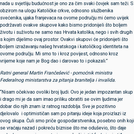
nada u svjetliju budućnost je ono za čim svaki čovjek sam teži. S
obzirom na ulogu Katoličke crkve, odnosno službenika
svećenika, ujaka franjevaca na ovome području mi ćemo uvijek
podržavati ovakve skupove kako bismo pridonijeli što boljem
životu i suživotu ne samo nas Hrvata katolika, nego i svih drugih
s kojim dijelimo ovaj prostor. Ovakvi skupovi će pridonijeti što
boljem izražavanju našeg hrvatskoga i katoličkog identiteta na
ovome području. Mi smo to i kroz povijest, odnosno kroz
vrijeme koje nam je Bog dao i darovao to i pokazali.”
Ratni general Martin Frančešević - pomoćnik ministra
Federalnog ministarstva za pitanja branitelja i invalida.
“Nisam očekivao ovoliki broj ljudi. Ovo je jedan impozantan skup
i drago mi je da sam imao priliku obratiti se ovim ljudima jer
dobar dio njih znam iz ratnog razdoblja. Sve je pozitivno
djelovalo i optimističan sam po pitanju ideje koja proizlazi iz
ovog skupa. Čuli smo priče gospodarstvenika, posebno onih koji
se vraćaju nazad i pokreću biznise što me oduševio, što daje