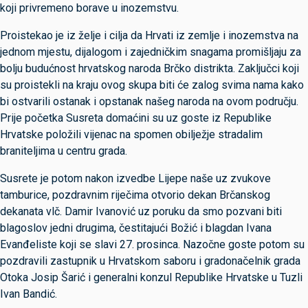
koji privremeno borave u inozemstvu.
Proistekao je iz želje i cilja da Hrvati iz zemlje i inozemstva na
jednom mjestu, dijalogom i zajedničkim snagama promišljaju za
bolju budućnost hrvatskog naroda Brčko distrikta. Zaključci koji
su proistekli na kraju ovog skupa biti će zalog svima nama kako
bi ostvarili ostanak i opstanak našeg naroda na ovom području.
Prije početka Susreta domaćini su uz goste iz Republike
Hrvatske položili vijenac na spomen obilježje stradalim
braniteljima u centru grada.
Susrete je potom nakon izvedbe Lijepe naše uz zvukove
tamburice, pozdravnim riječima otvorio dekan Brčanskog
dekanata vlč. Damir Ivanović uz poruku da smo pozvani biti
blagoslov jedni drugima, čestitajući Božić i blagdan Ivana
Evanđeliste koji se slavi 27. prosinca. Nazočne goste potom su
pozdravili zastupnik u Hrvatskom saboru i gradonačelnik grada
Otoka Josip Šarić i generalni konzul Republike Hrvatske u Tuzli
Ivan Bandić.