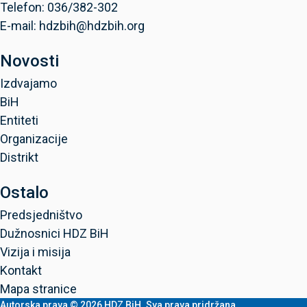
Telefon: 036/382-302
E-mail: hdzbih@hdzbih.org
Novosti
Izdvajamo
BiH
Entiteti
Organizacije
Distrikt
Ostalo
Predsjedništvo
Dužnosnici HDZ BiH
Vizija i misija
Kontakt
Mapa stranice
Autorska prava © 2026 HDZ BiH. Sva prava pridržana.