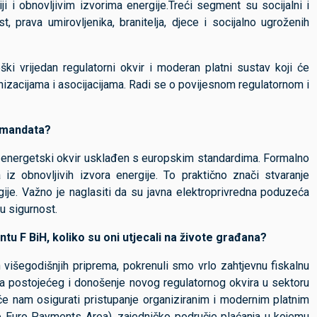
i i obnovljivim izvorima energije.Treći segment su socijalni i
t, prava umirovljenika, branitelja, djece i socijalno ugroženih
ški vrijedan regulatorni okvir i moderan platni sustav koji će
izacijama i asocijacijama. Radi se o povijesnom regulatornom i
a mandata?
ni energetski okvir usklađen s europskim standardima. Formalno
 obnovljivih izvora energije. To praktično znači stvaranje
gije. Važno je naglasiti da su javna elektroprivredna poduzeća
u sigurnost.
tu F BiH, koliko su oni utjecali na živote građana?
n višegodišnjih priprema, pokrenuli smo vrlo zahtjevnu fiskalnu
ena postojećeg i donošenje novog regulatornog okvira u sektoru
 će nam osigurati pristupanje organiziranim i modernim platnim
le Euro Payments Area), zajedničko područje plaćanja u kojemu