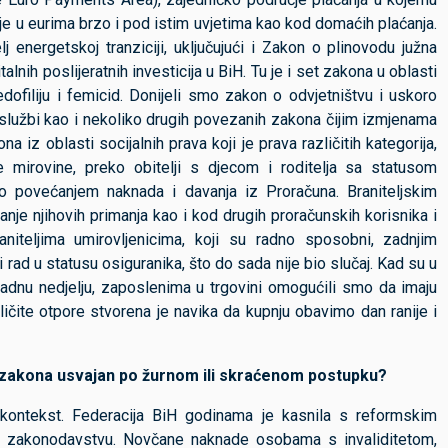
je u eurima brzo i pod istim uvjetima kao kod domaćih plaćanja.
 energetskoj tranziciji, uključujući i Zakon o plinovodu južna
lnih poslijeratnih investicija u BiH. Tu je i set zakona u oblasti
filiju i femicid. Donijeli smo zakon o odvjetništvu i uskoro
lužbi kao i nekoliko drugih povezanih zakona čijim izmjenama
iz oblasti socijalnih prava koji je prava različitih kategorija,
 mirovine, preko obitelji s djecom i roditelja sa statusom
io povećanjem naknada i davanja iz Proračuna. Braniteljskim
anje njihovih primanja kao i kod drugih proračunskih korisnika i
braniteljima umirovljenicima, koji su radno sposobni, zadnjim
rad u statusu osiguranika, što do sada nije bio slučaj. Kad su u
radnu nedjelju, zaposlenima u trgovini omogućili smo da imaju
ličite otpore stvorena je navika da kupnju obavimo dan ranije i
roj zakona usvajan po žurnom ili skraćenom postupku?
i kontekst. Federacija BiH godinama je kasnila s reformskim
m zakonodavstvu. Novčane naknade osobama s invaliditetom,