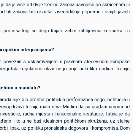
a je da je više od dvije trećine zakona usvojeno po skraćenom ili
tih zakona bili rezultat višegodišnje pripreme i ranijih javnih
h procesa koji su dugo trajali, zatim zahtijevima korisnika i u
uropskim integracijama?
o je povezan s usklađivanjem s pravnom stečevinom Europske
nergetski regulatorni okvir nego prije nekoliko godina. To nije
spjehom u mandatu?
oda nije bio prostor političkih performansa nego institucija u
oženoj državi to nije mala stvar.Mislim da su građani umorni od
vesticije, radna mjesta i funkcionalne institucije. Istina je da
rađeno i to u ne baš idealnom političkom okruženju, uz stalne
porbi. Ipak, uz politiku pronalaska dogovora i kompromisa, Dom