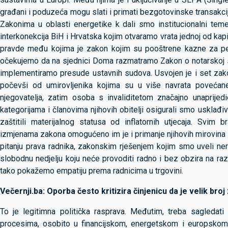
građani i poduzeća mogu slati i primati bezgotovinske transakci
Zakonima u oblasti energetike k dali smo institucionalni temelj
interkonekcija BiH i Hrvatska kojim otvaramo vrata jednoj od kapita
pravde među kojima je zakon kojim su pooštrene kazne za pedo
očekujemo da na sjednici Doma razmatramo Zakon o notarskoj s
implementiramo presude ustavnih sudova. Usvojen je i set zakona 
počevši od umirovljenika kojima su u više navrata povećane
njegovatelja, zatim osoba s invaliditetom značajno unaprijed
kategorijama i članovima njihovih obitelji osigurali smo usklađiv
zaštitili materijalnog statusa od inflatornih utjecaja. Svim 
izmjenama zakona omogućeno im je i primanje njihovih mirovina i 
pitanju prava radnika, zakonskim rješenjem kojim smo uveli ne
slobodnu nedjelju koju neće provoditi radno i bez obzira na raz
tako pokažemo empatiju prema radnicima u trgovini.
Večernji.ba: Oporba često kritizira činjenicu da je velik b
To je legitimna politička rasprava. Međutim, treba sagledat
procesima, osobito u financijskom, energetskom i europsko