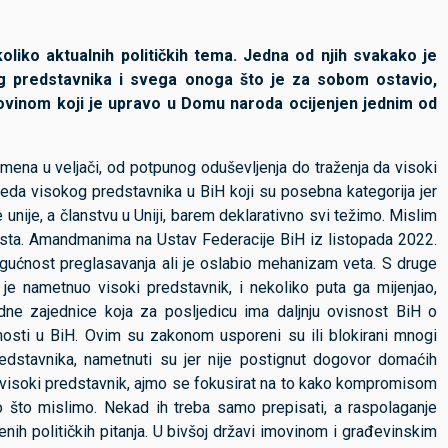
liko aktualnih političkih tema. Jedna od njih svakako je
og predstavnika i svega onoga što je za sobom ostavio,
ovinom koji je upravo u Domu naroda ocijenjen jednim od
mena u veljači, od potpunog oduševljenja do traženja da visoki
reda visokog predstavnika u BiH koji su posebna kategorija jer
ije, a članstvu u Uniji, barem deklarativno svi težimo. Mislim
pusta. Amandmanima na Ustav Federacije BiH iz listopada 2022.
ogućnost preglasavanja ali je oslabio mehanizam veta. S druge
e nametnuo visoki predstavnik, i nekoliko puta ga mijenjao,
dne zajednice koja za posljedicu ima daljnju ovisnost BiH o
nosti u BiH. Ovim su zakonom usporeni su ili blokirani mnogi
redstavnika, nametnuti su jer nije postignut dogovor domaćih
oji visoki predstavnik, ajmo se fokusirat na to kako kompromisom
o što mislimo. Nekad ih treba samo prepisati, a raspolaganje
enih političkih pitanja. U bivšoj državi imovinom i građevinskim