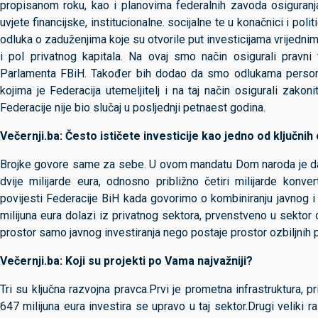
propisanom roku, kao i planovima federalnih zavoda osiguranja
uvjete financijske, institucionalne. socijalne te u konačnici i pol
odluka o zaduženjima koje su otvorile put investicijama vrijednim
i pol privatnog kapitala. Na ovaj smo način osigurali pravni t
Parlamenta FBiH. Također bih dodao da smo odlukama personaln
kojima je Federacija utemeljitelj i na taj način osigurali zakon
Federacije nije bio slučaj u posljednji petnaest godina.
Večernji.ba: Često ističete investicije kao jedno od ključni
Brojke govore same za sebe. U ovom mandatu Dom naroda je dao s
dvije milijarde eura, odnosno približno četiri milijarde konv
povijesti Federacije BiH kada govorimo o kombiniranju javnog i
milijuna eura dolazi iz privatnog sektora, prvenstveno u sektor o
prostor samo javnog investiranja nego postaje prostor ozbiljnih pr
Večernji.ba: Koji su projekti po Vama najvažniji?
Tri su ključna razvojna pravca.Prvi je prometna infrastruktura,
647 milijuna eura investira se upravo u taj sektor.Drugi veliki r