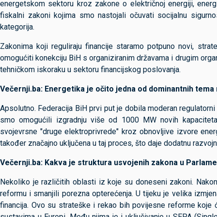
energetskom sektoru kroz zakone o električnoj energiji, energij
fiskalni zakoni kojima smo nastojali očuvati socijalnu sigurnos
kategorija.
Zakonima koji reguliraju financije staramo potpuno novi, strate
omogućiti konekciju BiH s organiziranim državama i drugim organ
tehničkom iskoraku u sektoru financijskog poslovanja.
Večernji.ba: Energetika je očito jedna od dominantnih tem
Apsolutno. Federacija BiH prvi put je dobila moderan regulator
smo omogućili izgradnju više od 1000 MW novih kapaciteta iz
svojevrsne "druge elektroprivrede" kroz obnovljive izvore ener
također značajno uključena u taj proces, što daje dodatnu razvojn
Večernji.ba: Kakva je struktura usvojenih zakona u Parlamen
Nekoliko je različitih oblasti iz koje su doneseni zakoni. Nako
reformu i smanjili porezna opterećenja. U tijeku je velika izmj
financija. Ovo su strateške i rekao bih povijesne reforme koje
sustavima u Europi. Među njima je i uključivanje u SEPA (Sing