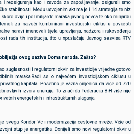
 i reosiguranja kao i zavoda za zapošljavanje, osigurali smo
itičke stabilnosti. Među usvojenim aktima je i 14 strategija te niz
 skoro dvije i pol milijarde maraka javnog novca te oko milijardu
emelj za najveći kombinirani investicijski ciklus u povijesti
e naravi imenovali tijela upravljanja, nadzora i rukovođenja
itost rada tih institucija, što u npr.slučaju Javnog sesvisa RTV
h obilježja ovog saziva Doma naroda. Zašto?
uglasnosti i regulatorni okvir za investicije vrijedne gotovo
ertibilnih maraka.Radi se o najvećem investicijskom ciklusu u
 privatnog kapitala. Posebno je važna činjenica da više od 720
bnovljivih izvora energije. To znači da Federacija BiH više nije
ivatnih energetskih i infrastrukturnih ulaganja.
 prije svega Koridor Vc i modernizacija cestovne mreže. Više od
azvojni stup je energetika. Donijeli smo novi regulatorni okvir u