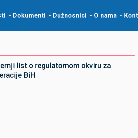
sti
Dokumenti
Dužnosnici
O nama
Kont
rnji list o regulatornom okviru za
deracije BiH