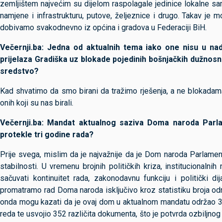
zemljištem najvećim su dijelom raspolagale jedinice lokalne s
namjene i infrastrukturu, putove, željeznice i drugo. Takav je 
dobivamo svakodnevno iz općina i gradova u Federaciji BiH.
Večernji.ba: Jedna od aktualnih tema iako one nisu u na
prijelaza Gradiška uz blokade pojedinih bošnjačkih dužnosn
sredstvo?
Kad shvatimo da smo birani da tražimo rješenja, a ne blokadama
onih koji su nas birali.
Večernji.ba: Mandat aktualnog saziva Doma naroda Parlame
protekle tri godine rada?
Prije svega, mislim da je najvažnije da je Dom naroda Parlament
stabilnosti. U vremenu brojnih političkih kriza, institucionaln
sačuvati kontinuitet rada, zakonodavnu funkciju i politički d
promatramo rad Doma naroda isključivo kroz statistiku broja održa
onda mogu kazati da je ovaj dom u aktualnom mandatu održao 3
reda te usvojio 352 različita dokumenta, što je potvrda ozbiljno