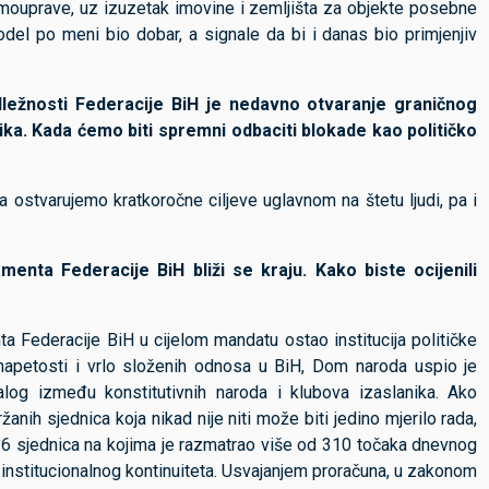
amouprave, uz izuzetak imovine i zemljišta za objekte posebne
model po meni bio dobar, a signale da bi i danas bio primjenjiv
dležnosti Federacije BiH je nedavno otvaranje graničnog
ika. Kada ćemo biti spremni odbaciti blokade kao političko
 ostvarujemo kratkoročne ciljeve uglavnom na štetu ljudi, pa i
nta Federacije BiH bliži se kraju. Kako biste ocijenili
a Federacije BiH u cijelom mandatu ostao institucija političke
ih napetosti i vrlo složenih odnosa u BiH, Dom naroda uspio je
ijalog između konstitutivnih naroda i klubova izaslanika. Ako
nih sjednica koja nikad nije niti može biti jedino mjerilo rada,
6 sjednica na kojima je razmatrao više od 310 točaka dnevnog
g institucionalnog kontinuiteta. Usvajanjem proračuna, u zakonom