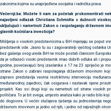
zakonima kojima su unaprijeđena socijalna i radnička prava.
Večernji.ba: Možete li nam za početak prokomentirati neko
najavljeni odlazak Christiana Schmidta s dužnosti visok
uključujući i nametnuti Zakon o raspolaganju državnom im
glavnih kočničara investicija?
Mišljenja o visokim predstavnicima u BiH mijenjaju se poput vre
predstavnik ode. Jasno tu su i zagovaratelji vječitog ostanka U
bez gašenja ovog ureda BiH ne može postati članicom Europske un
da je odlazeći visoki predstavnik imao dobrih odluka ali i pro
godine, povećavajući broj izaslanika s 17 na 23 spriječio je m
strane Zakon o zabrani raspolaganja državnom imovinom koji j
zapravo predstavlja veoma restriktivnu intervenciju međunaro
međunarodnoj zajednici, čak osigurava i nastavak njene prisut
projekti. Kao svi drugi koji su nametnuti od strane visokih p
političara. To je bit svega, umjesto analiza kako je radio bilo k
do dogovora. U većini slučajeva rješenja su jednostavnija neg
državnom imovinom je jedno od njih, i jedno od najvažnijih otvor