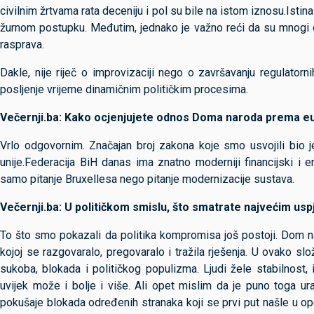
civilnim žrtvama rata deceniju i pol su bile na istom iznosu.Istin
žurnom postupku. Međutim, jednako je važno reći da su mnogi od 
rasprava.
Dakle, nije riječ o improvizaciji nego o završavanju regulatorni
posljenje vrijeme dinamičnim političkim procesima.
Večernji.ba: Kako ocjenjujete odnos Doma naroda prema e
Vrlo odgovornim. Značajan broj zakona koje smo usvojili bi
unije.Federacija BiH danas ima znatno moderniji financijski i e
samo pitanje Bruxellesa nego pitanje modernizacije sustava.
Večernji.ba: U političkom smislu, što smatrate najvećim u
To što smo pokazali da politika kompromisa još postoji. Dom nar
kojoj se razgovaralo, pregovaralo i tražila rješenja. U ovako sl
sukoba, blokada i političkog populizma. Ljudi žele stabilnost, in
uvijek može i bolje i više. Ali opet mislim da je puno toga u
pokušaje blokada određenih stranaka koji se prvi put našle u o